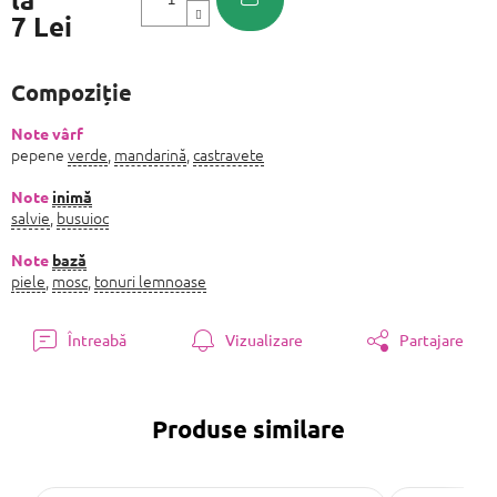
7 Lei
Evaluare
preţ:
Compoziție
Note vârf
pepene
verde
,
mandarină
,
castravete
Note
inimă
salvie
,
busuioc
Note
bază
piele
,
mosc
,
tonuri lemnoase
Întreabă
Vizualizare
Partajare
Produse similare