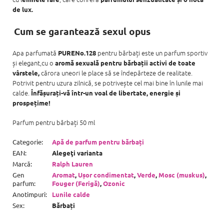
de lux.
Cum se garantează sexul opus
Apa parfumată
pentru bărbați este un parfum sportiv
PURENo.128
și elegant,cu o
aromă sexuală pentru bărbații activi de toate
cărora uneori le place să se îndepărteze de realitate.
vârstele,
Potrivit pentru uzura zilnică, se potrivește cel mai bine în lunile mai
calde.
Înfășurați-vă într-un voal de libertate, energie și
prospețime!
Parfum pentru bărbați 50 ml
Categorie
:
Apă de parfum pentru bărbați
EAN
:
Alegeţi varianta
Marcă
:
Ralph Lauren
Gen
Aromat
,
Ușor condimentat
,
Verde
,
Mosc (muskus)
,
parfum
:
Fouger (Ferigă)
,
Ozonic
Anotimpuri
:
Lunile calde
Sex
:
Bărbați