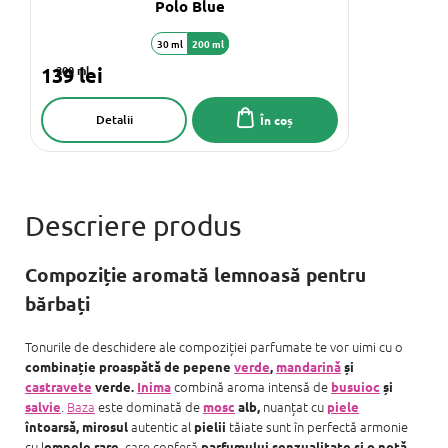
Polo Blue
30 ml
200 ml
139 lei
200 ml
Detalii
În coș
Compoziție aromată lemnoasă pentru
bărbați
Tonurile de deschidere ale compoziției parfumate te vor uimi cu o
combinație proaspătă de pepene
verde
,
mandarină
și
combină aroma intensă de
castravete
verde.
Inima
busuioc
și
.
Baza
este dominată de
nuanțat cu
salvie
mosc
alb,
piele
autentic al
tăiate sunt în perfectă armonie
întoarsă,
mirosu
l
pielii
cu l
, care conferă
emnele rare
parfumului senzualitate și o notă