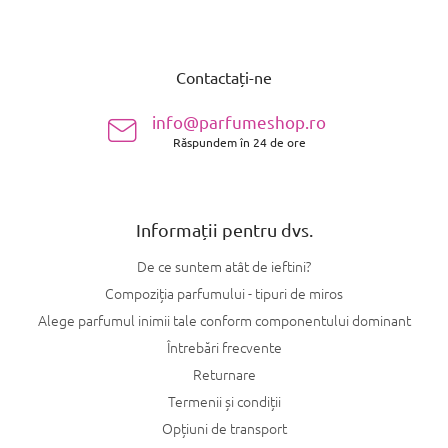
S
u
Contactați-ne
b
s
info@parfumeshop.ro
o
Răspundem în 24 de ore
l
Informații pentru dvs.
De ce suntem atât de ieftini?
Compoziția parfumului - tipuri de miros
Alege parfumul inimii tale conform componentului dominant
Întrebări frecvente
Returnare
Termenii și condiții
Opțiuni de transport