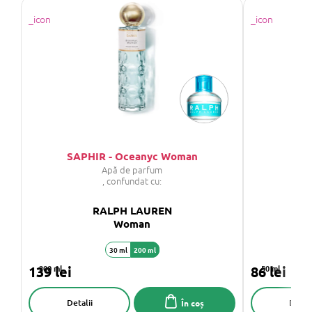
SAPHIR - Oceanyc Woman
Apă de parfum
, confundat cu:
RALPH LAUREN
Woman
30 ml
200 ml
139 lei
200 ml
86 lei
50 ml
Detalii
Detali
În coș