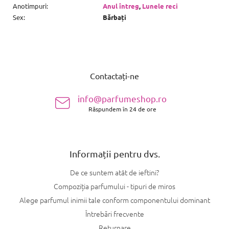
Anotimpuri
:
Anul întreg
,
Lunele reci
Sex
:
Bărbați
S
u
Contactați-ne
b
s
info@parfumeshop.ro
o
Răspundem în 24 de ore
l
Informații pentru dvs.
De ce suntem atât de ieftini?
Compoziția parfumului - tipuri de miros
Alege parfumul inimii tale conform componentului dominant
Întrebări frecvente
Returnare