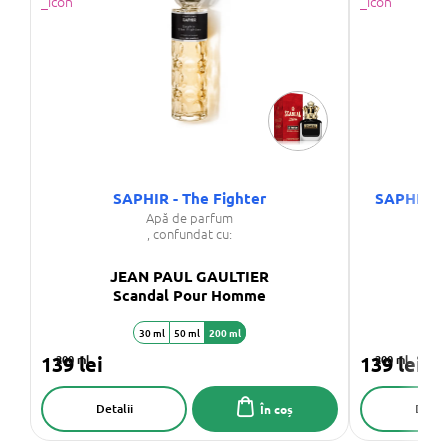
SAPHIR - The Fighter
SAPHIR - 
Apă de parfum
, confundat cu:
JEAN PAUL GAULTIER
JE
Scandal Pour Homme
30 ml
50 ml
200 ml
139 lei
200 ml
139 lei
200 ml
Detalii
Detali
În coș