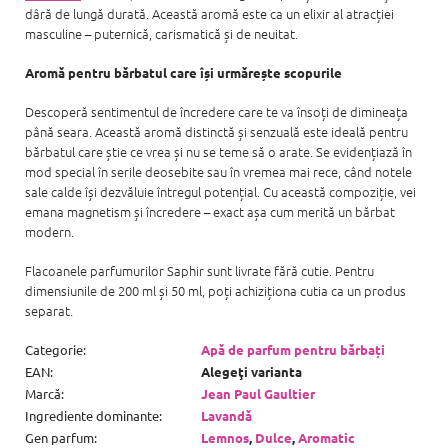
dâră de lungă durată. Această aromă este ca un elixir al atracției
masculine – puternică, carismatică și de neuitat.
Aromă pentru bărbatul care își urmărește scopurile
Descoperă sentimentul de încredere care te va însoți de dimineața
până seara. Această aromă distinctă și senzuală este ideală pentru
bărbatul care știe ce vrea și nu se teme să o arate. Se evidențiază în
mod special în serile deosebite sau în vremea mai rece, când notele
sale calde își dezvăluie întregul potențial. Cu această compoziție, vei
emana magnetism și încredere – exact așa cum merită un bărbat
modern.
Flacoanele parfumurilor Saphir sunt livrate fără cutie. Pentru
dimensiunile de 200 ml și 50 ml, poți achiziționa cutia ca un produs
separat.
Categorie
:
Apă de parfum pentru bărbați
EAN
:
Alegeţi varianta
Marcă
:
Jean Paul Gaultier
Ingrediente dominante
:
Lavandă
Gen parfum
:
Lemnos
,
Dulce
,
Aromatic