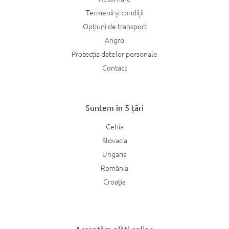
Termenii și condiții
Opțiuni de transport
Angro
Protecția datelor personale
Contact
Suntem în 5 țări
Cehia
Slovacia
Ungaria
România
Croaţia
Acceptăm plăți online