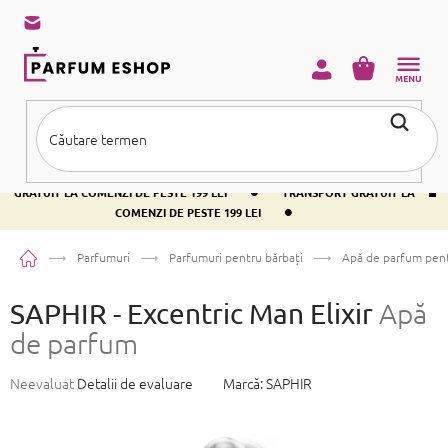
Treci
la
conținut
COŞ
DE
CUMPĂRĂ
•
TRANSPORT GRATUIT LA COMENZI DE PESTE 199 LEI
TRANSPORT
•
GRATUIT LA COMENZI DE PESTE 199 LEI
TRANSPORT GRATUIT LA
•
COMENZI DE PESTE 199 LEI
Acasă
Parfumuri
Parfumuri pentru bărbați
Apă de parfum pent
SAPHIR - Excentric Man Elixir
Apă
de parfum
Evaluarea
Neevaluat
Detalii de evaluare
Marcă:
SAPHIR
medie
a
produsului