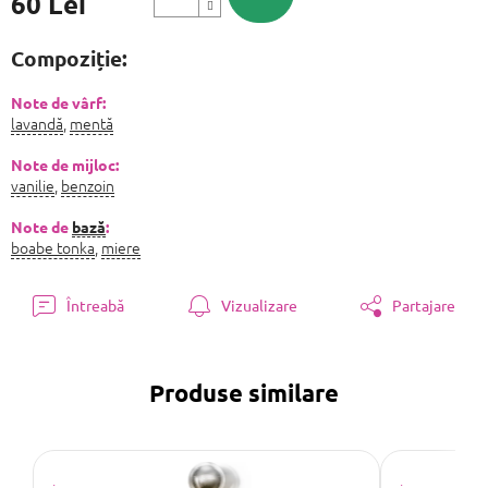
60 Lei
Evaluare
preţ:
Compoziție:
Note de vârf:
lavandă
,
mentă
Note de mijloc:
vanilie
,
benzoin
Note de
bază
:
boabe tonka
,
miere
Întreabă
Vizualizare
Partajare
Produse similare