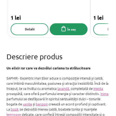
1 lei
1 lei
Detalii
Detali
În coș
Un elixir rar care va dezvălui carisma ta strălucitoare
SAPHIR - Excentric Man Elixir aduce o compoziție intensă și caldă,
care îmbină masculinitatea, pasiunea și atracția irezistibilă. Încă de la
început, te va învălui cu aromatica
lavandă
, completată de
menta
proaspătă, care oferă parfumului energie și caracter distinctiv.
Inima
parfumului se desfășoară în spiritul senzualității dulci – tonurile
bogate de
vanilie
și
benzoin
creează un acord profund și captivant.
La
bază
, se dezvoltă mierea caldă, boabele tonka și nuanțele
lemnoase
delicate, care conferă întregii compoziții intensitate și o