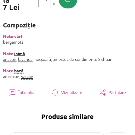
7 Lei
Evaluare
preţ:
Compoziție
Note vârf
bergamotă
Note
inimă
anason
,
lavandă
, nucșoară, amestec de condimente Sichuan
Note
bază
amroxan,
vanilie
Întreabă
Vizualizare
Partajare
Produse similare