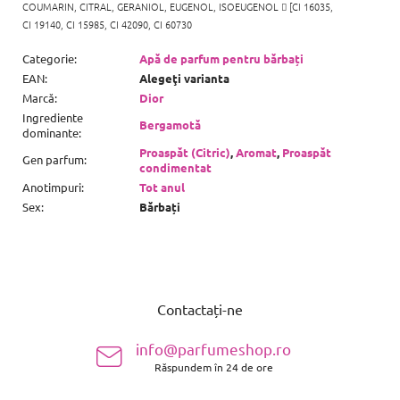
COUMARIN, CITRAL, GERANIOL, EUGENOL, ISOEUGENOL

[CI 16035,
CI 19140, CI 15985, CI 42090, CI 60730
Categorie
:
Apă de parfum pentru bărbați
EAN
:
Alegeţi varianta
Marcă
:
Dior
Ingrediente
Bergamotă
dominante
:
Proaspăt (Citric)
,
Aromat
,
Proaspăt
Gen parfum
:
condimentat
Anotimpuri
:
Tot anul
Sex
:
Bărbați
S
u
Contactați-ne
b
s
info@parfumeshop.ro
o
Răspundem în 24 de ore
l