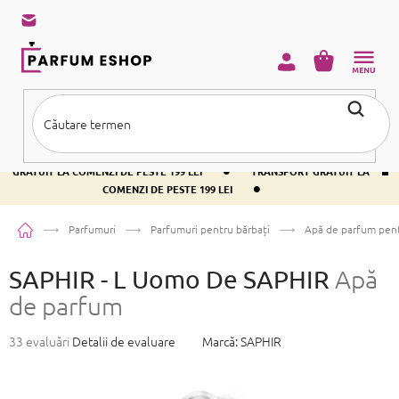
Treci
la
conținut
COŞ
DE
CUMPĂRĂ
•
TRANSPORT GRATUIT LA COMENZI DE PESTE 199 LEI
TRANSPORT
•
GRATUIT LA COMENZI DE PESTE 199 LEI
TRANSPORT GRATUIT LA
•
COMENZI DE PESTE 199 LEI
Acasă
Parfumuri
Parfumuri pentru bărbați
Apă de parfum pent
SAPHIR - L Uomo De SAPHIR
Apă
de parfum
Evaluarea
33 evaluări
Detalii de evaluare
Marcă:
SAPHIR
medie
a
produsului