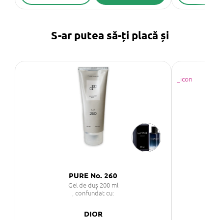
S-ar putea să-ți placă și
PURE No. 260
Gel de duș 200 ml
, confundat cu:
DIOR