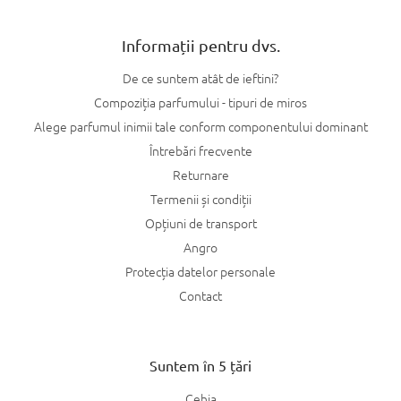
Informații pentru dvs.
De ce suntem atât de ieftini?
Compoziția parfumului - tipuri de miros
Alege parfumul inimii tale conform componentului dominant
Întrebări frecvente
Returnare
Termenii și condiții
Opțiuni de transport
Angro
Protecția datelor personale
Contact
Suntem în 5 țări
Cehia