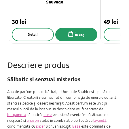
Sauvage
30 lei
49 lei
Detalii
Detali
În coș
Sălbatic și senzual misterios
Apa de parfum pentru bărbați L Uomo de Saphir este plină de
libertate. Creatorii s-au inspirat din combinația de energie eoliană,
stânci sălbatice și deșert nesfârșit. Acest parfum este unic și
masculin încă de la început. În deschidere vei fi captivat de
bergamota
sălbatică.
Inima
amestecă esența îmbătătoare de
nucșoară și
anason
stelat în combinație perfectă cu
lavandă
,
condimentată cu
piper
Sichuan ascuțit.
Baza
este dominată de