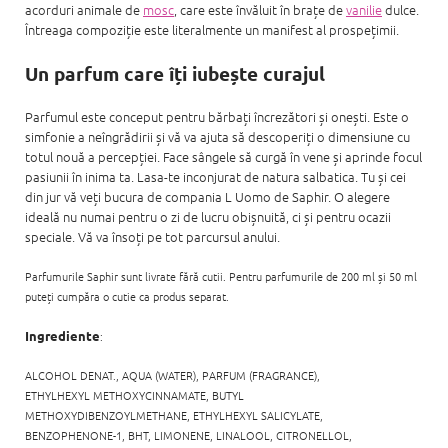
acorduri animale de
mosc
, care este învăluit în brațe de
vanilie
dulce.
Întreaga compoziție este literalmente un manifest al prospețimii.
Un parfum care îți iubește curajul
Parfumul este conceput pentru bărbați încrezători și onești. Este o
simfonie a neîngrădirii și vă va ajuta să descoperiți o dimensiune cu
totul nouă a percepției. Face sângele să curgă în vene și aprinde focul
pasiunii în inima ta. Lasa-te inconjurat de natura salbatica. Tu și cei
din jur vă veți bucura de compania L Uomo de Saphir. O alegere
ideală nu numai pentru o zi de lucru obișnuită, ci și pentru ocazii
speciale. Vă va însoți pe tot parcursul anului.
Parfumurile Saphir sunt livrate fără cutii. Pentru parfumurile de 200 ml și 50 ml
puteți cumpăra o cutie ca produs separat.
Ingrediente
:
ALCOHOL DENAT., AQUA (WATER), PARFUM (FRAGRANCE),
ETHYLHEXYL
METHOXYCINNAMATE,
BUTYL
METHOXYDIBENZOYLMETHANE,
ETHYLHEXYL
SALICYLATE,
BENZOPHENONE-1, BHT, LIMONENE, LINALOOL, CITRONELLOL,