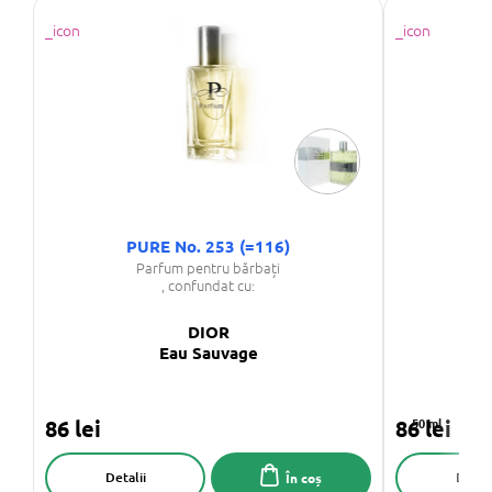
PURE No. 253 (=116)
Parfum pentru bărbați
, confundat cu:
DIOR
Eau Sauvage
86 lei
86 lei
50 ml
Detalii
Detali
În coș