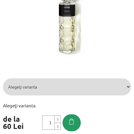
din
5
stele.
Alegeţi varianta
de la
60 Lei
Evaluare