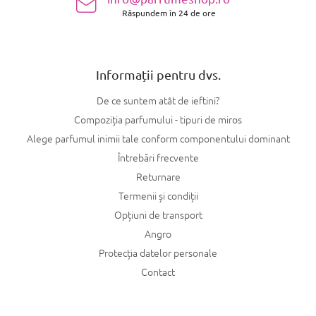
o
Răspundem în 24 de ore
l
Informații pentru dvs.
De ce suntem atât de ieftini?
Compoziția parfumului - tipuri de miros
Alege parfumul inimii tale conform componentului dominant
Întrebări frecvente
Returnare
Termenii și condiții
Opțiuni de transport
Angro
Protecția datelor personale
Contact