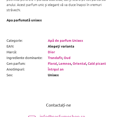
anului. Acest parfum unic și elegant vă va duce înapoi în vremuri
străvechi.
Apa parfumată unisex
Categorie
:
Apă de parfum Unisex
EAN
:
Alegeţi varianta
Marcă
:
Dior
Ingrediente dominante
:
Trandafir
,
Oud
Gen parfum
:
Floral
,
Lemnos
,
Oriental
,
Cald picant
Anotimpuri
:
Întrgul an
Sex
:
Unisex
S
u
Contactați-ne
b
s
info@parfumeshop.ro