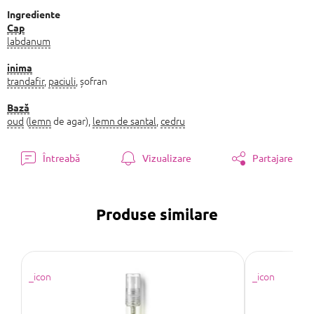
preţ:
Ingrediente
Cap
labdanum
inima
trandafir
,
paciuli
, șofran
Bază
oud
(
lemn
de agar),
lemn de santal
,
cedru
Întreabă
Vizualizare
Partajare
Produse similare