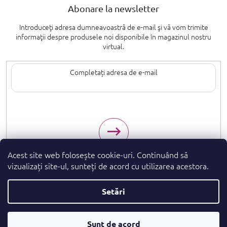
Abonare la newsletter
Introduceţi adresa dumneavoastră de e-mail şi vă vom trimite
informaţii despre produsele noi disponibile în magazinul nostru
virtual.
Introducând adresa de e-mail, sunteți de acord cu termenii de
protecție a
datelor cu caracter personal
.
Acest site web folosește cookie-uri. Continuând să
vizualizați site-ul, sunteți de acord cu utilizarea acestora.
Setări
Drepturi de autor 2026
. Toate drepturile
parfumeshop.ro
rezervate.
Convertor
Creat de Shoptet Premium
Sunt de acord