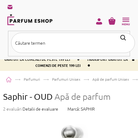
Treci
la
conținut
COŞ
DE
CUMPĂRĂ
•
TRANSPORT GRATUIT LA COMENZI DE PESTE 199 LEI
TRANSPORT
•
GRATUIT LA COMENZI DE PESTE 199 LEI
TRANSPORT GRATUIT LA
•
COMENZI DE PESTE 199 LEI
Acasă
Parfumuri
Parfumuri Unisex
Apă de parfum Unisex
Saphir - OUD
Apă de parfum
Evaluarea
2 evaluări
Detalii de evaluare
Marcă:
SAPHIR
medie
a
produsului
este
5,0