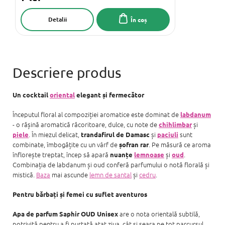
Detalii
În coș
Un cocktail
oriental
elegant și fermecător
Începutul floral al compoziției aromatice este dominat de
labdanum
- o rășină aromatică răcoritoare, dulce, cu note de
și
chihlimbar
. În miezul delicat,
și
sunt
piele
trandafirul de Damasc
paciuli
combinate, îmbogățite cu un vârf de
. Pe măsură ce aroma
șofran rar
înflorește treptat, încep să apară
și
.
nuanțe
lemnoase
oud
Combinația de labdanum și oud conferă parfumului o notă florală și
mistică.
Baza
mai ascunde
lemn de santal
și
cedru
.
Pentru bărbați și femei cu suflet aventuros
are o nota orientală subtilă,
Apa de parfum Saphir OUD Unisex
potrivită pentru a fi purtată atat ziua, cât și seara pe tot parcursul