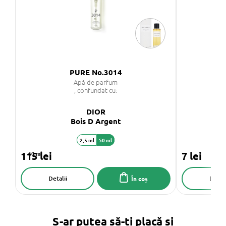
PURE No.3014
PU
Apă de parfum
, confundat cu:
DIOR
Bois D Argent
2,5 ml
50 ml
115 lei
50 ml
7 lei
Detalii
Detali
În coș
S-ar putea să-ți placă și