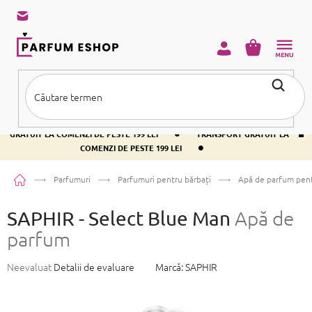
Treci
la
conținut
COŞ
DE
CUMPĂRĂ
•
TRANSPORT GRATUIT LA COMENZI DE PESTE 199 LEI
TRANSPORT
•
GRATUIT LA COMENZI DE PESTE 199 LEI
TRANSPORT GRATUIT LA
•
COMENZI DE PESTE 199 LEI
Acasă
Parfumuri
Parfumuri pentru bărbați
Apă de parfum pent
SAPHIR - Select Blue Man
Apă de
parfum
Evaluarea
Neevaluat
Detalii de evaluare
Marcă:
SAPHIR
medie
a
produsului