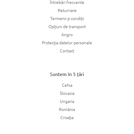
Întrebări frecvente
Returnare
Termenii și condiții
Opțiuni de transport
Angro
Protecția datelor personale
Contact
Suntem în 5 țări
Cehia
Slovacia
Ungaria
România
Croaţia