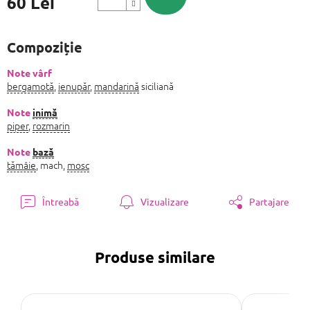
60 Lei
Evaluare
preţ:
Compoziție
Note vârf
bergamotă
,
ienupăr
,
mandarină
siciliană
Note
inimă
piper
,
rozmarin
Note
bază
tămâie
, mach,
mosc
Întreabă
Vizualizare
Partajare
Produse similare