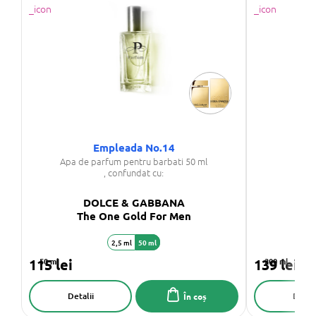
Empleada No.14
S
Apa de parfum pentru barbati 50 ml
, confundat cu:
DOLCE & GABBANA
D
The One Gold For Men
2,5 ml
50 ml
115 lei
50 ml
139 lei
200 ml
Detalii
Detali
În coș