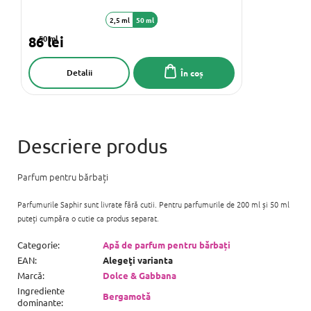
2,5 ml
50 ml
86 lei
50 ml
Detalii
În coș
Parfum pentru bărbați
Parfumurile Saphir sunt livrate fără cutii. Pentru parfumurile de 200 ml și 50 ml
puteți cumpăra o cutie ca produs separat.
Categorie
:
Apă de parfum pentru bărbați
EAN
:
Alegeţi varianta
Marcă
:
Dolce & Gabbana
Ingrediente
Bergamotă
dominante
: