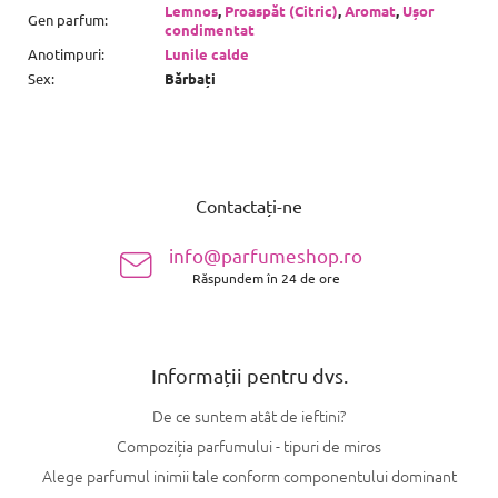
Lemnos
,
Proaspăt (Citric)
,
Aromat
,
Ușor
Gen parfum
:
condimentat
Anotimpuri
:
Lunile calde
Sex
:
Bărbați
S
u
Contactați-ne
b
s
info@parfumeshop.ro
o
Răspundem în 24 de ore
l
Informații pentru dvs.
De ce suntem atât de ieftini?
Compoziția parfumului - tipuri de miros
Alege parfumul inimii tale conform componentului dominant