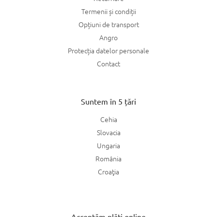
Termenii și condiții
Opțiuni de transport
Angro
Protecția datelor personale
Contact
Suntem în 5 țări
Cehia
Slovacia
Ungaria
România
Croaţia
Acceptăm plăți online