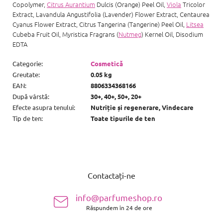
Copolymer,
Citrus Aurantium
Dulcis (Orange) Peel Oil,
Viola
Tricolor
Extract, Lavandula Angustifolia (Lavender) Flower Extract, Centaurea
Cyanus Flower Extract, Citrus Tangerina (Tangerine) Peel Oil,
Litsea
Cubeba Fruit Oil, Myristica Fragrans (
Nutmeg
) Kernel Oil, Disodium
EDTA
Categorie
:
Cosmetică
Greutate
:
0.05 kg
EAN
:
8806334368166
După vârstă
:
30+, 40+, 50+, 20+
Efecte asupra tenului
:
Nutriție și regenerare, Vindecare
Tip de ten
:
Toate tipurile de ten
S
u
Contactați-ne
b
s
info@parfumeshop.ro
o
Răspundem în 24 de ore
l