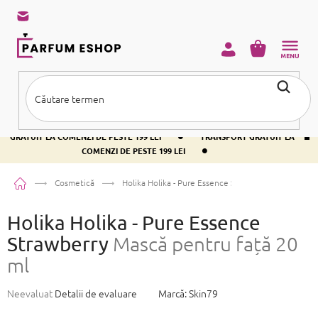
Treci
la
conținut
COŞ
DE
CUMPĂRĂ
•
TRANSPORT GRATUIT LA COMENZI DE PESTE 199 LEI
TRANSPORT
•
GRATUIT LA COMENZI DE PESTE 199 LEI
TRANSPORT GRATUIT LA
•
COMENZI DE PESTE 199 LEI
Acasă
Cosmetică
Holika Holika - Pure Essence Strawberry
Mască pentr
Holika Holika - Pure Essence
Strawberry
Mască pentru față 20
ml
Evaluarea
Neevaluat
Detalii de evaluare
Marcă:
Skin79
medie