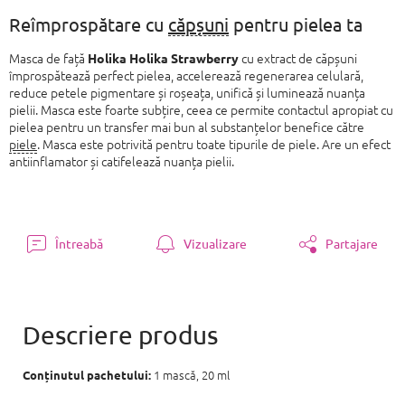
preţ:
Reîmprospătare cu
căpșuni
pentru pielea ta
Masca de față
cu extract de căpșuni
Holika Holika Strawberry
împrospătează perfect pielea, accelerează regenerarea celulară,
reduce petele pigmentare și roșeața, unifică și luminează nuanța
pielii. Masca este foarte subțire, ceea ce permite contactul apropiat cu
pielea pentru un transfer mai bun al substanțelor benefice către
piele
. Masca este potrivită pentru toate tipurile de piele. Are un efect
antiinflamator și catifelează nuanța pielii.
Întreabă
Vizualizare
Partajare
1 mască, 20 ml
Conținutul pachetului: