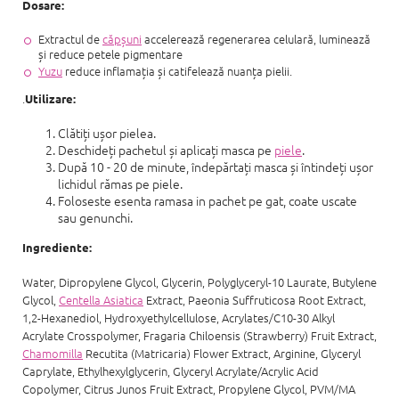
Dosare:
Extractul de
căpșuni
accelerează regenerarea celulară, luminează
și reduce petele pigmentare
Yuzu
reduce inflamația și catifelează nuanța pielii.
.
Utilizare:
Clătiți ușor pielea.
Deschideți pachetul și aplicați masca pe
piele
.
După 10 - 20 de minute, îndepărtați masca și întindeți ușor
lichidul rămas pe piele.
Foloseste esenta ramasa in pachet pe gat, coate uscate
sau genunchi.
Ingrediente:
Water, Dipropylene Glycol, Glycerin, Polyglyceryl-10 Laurate, Butylene
Glycol,
Centella Asiatica
Extract, Paeonia Suffruticosa Root Extract,
1,2-Hexanediol, Hydroxyethylcellulose, Acrylates/C10-30 Alkyl
Acrylate Crosspolymer, Fragaria Chiloensis (Strawberry) Fruit Extract,
Chamomilla
Recutita (Matricaria) Flower Extract, Arginine, Glyceryl
Caprylate, Ethylhexylglycerin, Glyceryl Acrylate/Acrylic Acid
Copolymer, Citrus Junos Fruit Extract, Propylene Glycol, PVM/MA