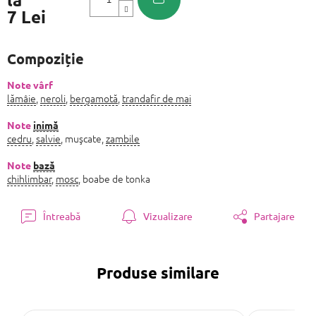
7 Lei
Evaluare
preţ:
Compoziție
Note vârf
lămâie
,
neroli
,
bergamotă
,
trandafir de mai
Note
inimă
cedru
,
salvie
, muşcate,
zambile
Note
bază
chihlimbar
,
mosc
, boabe de tonka
Întreabă
Vizualizare
Partajare
Produse similare