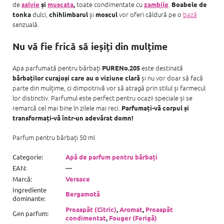
de
toate condimentate cu
.
salvie
și
muscata
,
zambile
Boabele de
dulci,
și
vor oferi căldură pe o
bază
tonka
chihlimbarul
moscul
senzuală.
Nu vă fie frică să ieșiți din mulțime
Apa parfumată pentru bărbați
este destinată
PURENo.205
și nu vor doar să facă
bărbaților curajoși care au o viziune clară
parte din mulțime, ci dimpotrivă vor să atragă prin stilul și farmecul
lor distinctiv. Parfumul este perfect pentru ocazii speciale și se
remarcă cel mai bine în zilele mai reci.
Parfumați-vă corpul și
transformați-vă într-un adevărat domn!
Parfum pentru bărbați 50 ml
Categorie
:
Apă de parfum pentru bărbați
EAN
:
—
Marcă
:
Versace
Ingrediente
Bergamotă
dominante
:
Proaspăt (Citric)
,
Aromat
,
Proaspăt
Gen parfum
:
condimentat
,
Fouger (Ferigă)