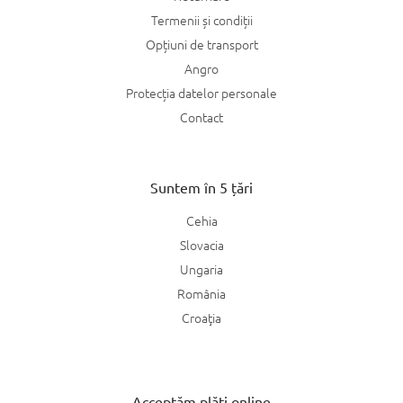
Termenii și condiții
Opțiuni de transport
Angro
Protecția datelor personale
Contact
Suntem în 5 țări
Cehia
Slovacia
Ungaria
România
Croaţia
Acceptăm plăți online