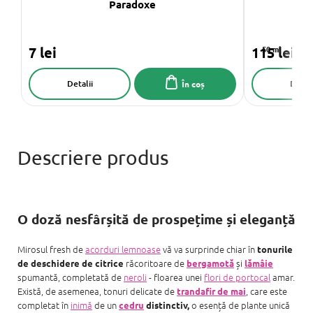
Paradoxe
7 lei
115 lei
50 ml
Detalii
Detali
În coș
O doză nesfârșită de prospețime și eleganță
Mirosul fresh de
acorduri lemnoase
vă va surprinde chiar în
tonurile
răcoritoare de
și
de deschidere de citrice
bergamotă
lămâie
spumantă, completată de
neroli
- floarea unei
flori de portocal
amar.
Există, de asemenea, tonuri delicate de
, care este
trandafir de mai
completat în
inimă
de un
o esență de plante unică
cedru
distinctiv,