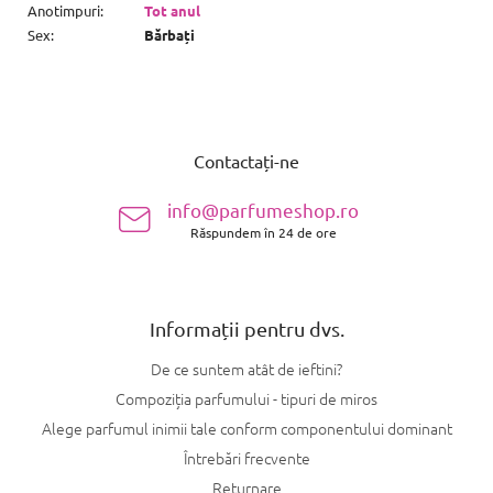
Anotimpuri
:
Tot anul
Sex
:
Bărbați
S
u
Contactați-ne
b
s
info@parfumeshop.ro
o
Răspundem în 24 de ore
l
Informații pentru dvs.
De ce suntem atât de ieftini?
Compoziția parfumului - tipuri de miros
Alege parfumul inimii tale conform componentului dominant
Întrebări frecvente
Returnare