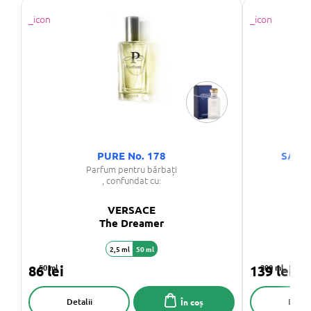
PURE No. 178
SAPHI
Parfum pentru bărbați
, confundat cu:
VERSACE
The Dreamer
2,5 ml
50 ml
1,
86 lei
50 ml
139 lei
200 ml
Detalii
Detali
În coș