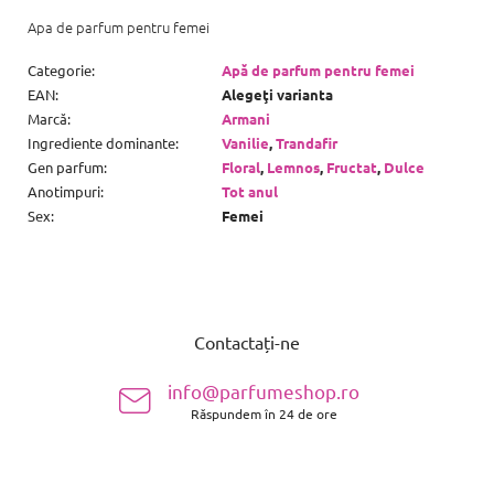
Apa de parfum pentru femei
Categorie
:
Apă de parfum pentru femei
EAN
:
Alegeţi varianta
Marcă
:
Armani
Ingrediente dominante
:
Vanilie
,
Trandafir
Gen parfum
:
Floral
,
Lemnos
,
Fructat
,
Dulce
Anotimpuri
:
Tot anul
Sex
:
Femei
S
u
Contactați-ne
b
s
info@parfumeshop.ro
o
Răspundem în 24 de ore
l