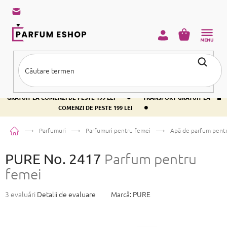
Treci
la
conținut
COŞ
DE
CUMPĂRĂ
•
TRANSPORT GRATUIT LA COMENZI DE PESTE 199 LEI
TRANSPORT
•
GRATUIT LA COMENZI DE PESTE 199 LEI
TRANSPORT GRATUIT LA
•
COMENZI DE PESTE 199 LEI
Acasă
Parfumuri
Parfumuri pentru femei
Apă de parfum pent
PURE No. 2417
Parfum pentru
femei
Evaluarea
3 evaluări
Detalii de evaluare
Marcă:
PURE
medie
a
produsului