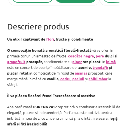
Un elixir captivant de
flori
, fructe și condimente
vă va oferi în
O compoziție bogată aromatică florală-fructată
primele tonuri un amestec de fructe
coacăze negre
,
pere
dulci și
condimentate cu
. În
grapefruit
proaspăt,
piper
roz picant
inimă
este un concert de esențe îmbătătoare de i
asomie,
trandafir
și
, completat de mirosul de
proaspăt, care
platan rotativ
ananas
merge mână în mână cu
și
la
vanilia,
cedru
,
paciuli
chihlimbar
sfârșit.
Îi va plăcea fiecărei femei încrezătoare și asertive
Apa parfumată
reprezintă o combinație irezistibilă de
PURENo.2417
eleganță, putere și independență. Parfumul este potrivit pentru
îmbrăcămintea de zi cu zi, pentru muncă și la o întâlnire seara.
Ieșiți
afară și fiți irezistibilă!