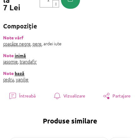
7 Lei
Evaluare
preţ:
Compoziție
Note vârf
coacăze negre
,
pere
, ardei iute
Note
inimă
iasomie
,
trandafir
Note
bază
cedru
,
vanilie
Întreabă
Vizualizare
Partajare
Produse similare