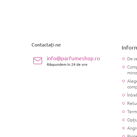
S
u
b
s
Contactați-ne
Inform
o
l
info@parfumeshop.ro
De ce
Răspundem în 24 de ore
Compo
miro
Alege
comp
Între
Retu
Terme
Opțiu
Angr
Prote