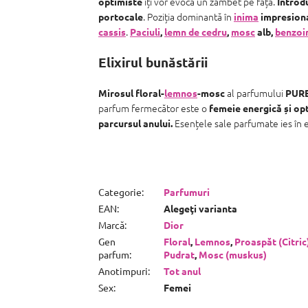
îți vor evoca un zâmbet pe față.
optimiste
Introd
. Poziția dominantă în
portocale
inima
impresion
.
cassis
Paciuli
,
lemn de cedru
,
mosc
alb,
benzoi
Elixirul bunăstării
al parfumului
Mirosul floral-
lemnos
-mosc
PUR
parfum fermecător este o
femeie energică și op
Esențele sale parfumate ies în 
parcursul anului.
Categorie
:
Parfumuri
EAN
:
Alegeţi varianta
Marcă
:
Dior
Gen
Floral
,
Lemnos
,
Proaspăt (Citric
parfum
:
Pudrat
,
Mosc (muskus)
Anotimpuri
:
Tot anul
Sex
:
Femei