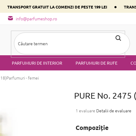
•
•
TRANSPORT GRATUIT LA COMENZI DE PESTE 199 LEI
TRANS
- tipuri de miros
Alege parfumul inimii tale conform componentulu
info@parfumeshop.ro
PARFUMURI DE INTERIOR
PARFUMURI DE RUFE
CO
418)
Parfumuri - femei
PURE No. 2475 
Evaluarea
1 evaluare
Detalii de evaluare
medie
a
Compoziție
produsului
este