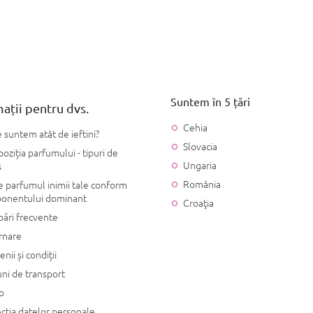
Suntem în 5 țări
ații pentru dvs.
Cehia
 suntem atât de ieftini?
Slovacia
ziția parfumului - tipuri de
Ungaria
s
România
 parfumul inimii tale conform
onentului dominant
Croaţia
bări frecvente
rnare
nii și condiții
ni de transport
o
cția datelor personale