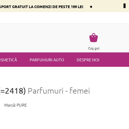
•
PORT GRATUIT LA COMENZI DE PESTE 199 LEI
i dominant
Întrebări frecvente
Returnare
Termenii și condiț
Coş
Coş gol
de
cumpărături
SMETICĂ
PARFUMURI AUTO
DESPRE NOI
(=2418)
Parfumuri - femei
Marcă:
PURE