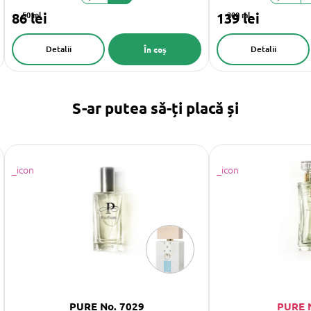
86 lei
50 ml
139 lei
200 ml
Detalii
Detalii
În coș
S-ar putea să-ți placă și
PURE No. 7029
PURE 