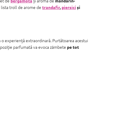
uet de
și aroma de
bergamotă
mandarin-
lista troll de arome de
trandafir
,
piersici
și
ca o experiență extraordinară. Purtătoarea acestui
ompoziție parfumată va evoca zâmbete
pe tot