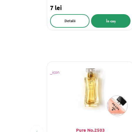
7 lei
Detalii
În coș
‹
Pure No.2503