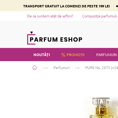
Treci
TRANSPORT GRATUIT LA COMENZI DE PESTE 199 LEI
la
conținut
De ce suntem atât de ieftini?
Compoziția parfumului 
NOUTĂȚI
PROMOȚII
PARFUMURI
Acasă
Parfumuri
PURE No. 2475 (=2
PRIVATE LABEL