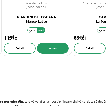
Apă de parfum
Apa de parfum p
, confundat cu:
, confu
GIARDINI DI TOSCANA
CAR
Bianco Latte
La Pa
2,5 ml
50 ml
2,5 ml
115 lei
50 ml
86 lei
50 ml
Detalii
Detalii
În coș
care vă va oferi un gust în fiecare zi și vă va ajuta să de
os pur cristalin,