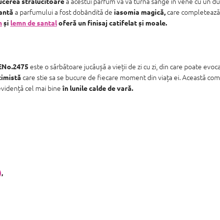
a acestui parfum vă va turna sânge în vene cu un d
ucerea strălucitoare
a parfumului a fost dobândită de
care completează 
antă
iasomia magică,
n
și
lemn de santal
oferă un finisaj catifelat și moale.
este o sărbătoare jucăușă a vieții de zi cu zi, din care poate evo
ENo.2475
care stie sa se bucure de fiecare moment din viața ei. Această c
timistă
evidență cel mai bine
în lunile calde de vară.
)
,