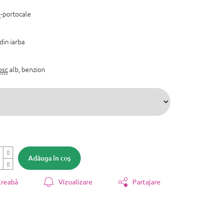
a
-portocale
din iarba
sc
alb, benzion
Adăuga în coş
treabă
Vizualizare
Partajare