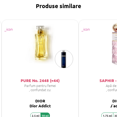
Produse similare
PURE No. 2448 (=44)
SAPHIR -
Parfum pentru femei
Apă de
, confundat cu:
, confu
DIOR
D
Dior Addict
J´a
2,5 ml
50 ml
1,75 ml
30