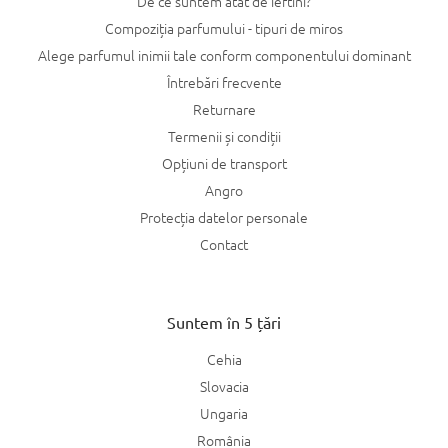
De ce suntem atât de ieftini?
Compoziția parfumului - tipuri de miros
Alege parfumul inimii tale conform componentului dominant
Întrebări frecvente
Returnare
Termenii și condiții
Opțiuni de transport
Angro
Protecția datelor personale
Contact
Suntem în 5 țări
Cehia
Slovacia
Ungaria
România