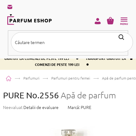
Treci
la
conținut
COŞ
DE
CUMPĂRĂ
•
TRANSPORT GRATUIT LA COMENZI DE PESTE 199 LEI
TRANSPORT
•
GRATUIT LA COMENZI DE PESTE 199 LEI
TRANSPORT GRATUIT LA
•
COMENZI DE PESTE 199 LEI
Acasă
Parfumuri
Parfumuri pentru femei
Apă de parfum pent
PURE No.2556
Apă de parfum
Evaluarea
Neevaluat
Detalii de evaluare
Marcă:
PURE
medie
a
produsului
este
0,0