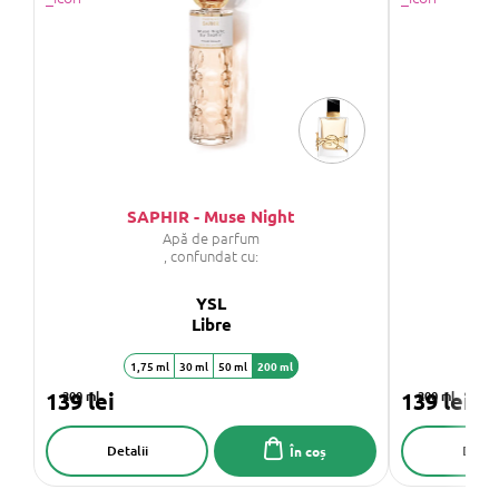
SAPHIR - Muse Night
SA
Apă de parfum
, confundat cu:
YSL
Libre
1,75 ml
30 ml
50 ml
200 ml
1,
139 lei
200 ml
139 lei
200 ml
Detalii
Detali
În coș