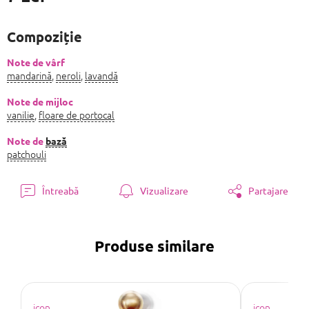
Evaluare
preţ:
Compoziție
Note de vârf
mandarină
,
neroli
,
lavandă
Note de mijloc
vanilie
,
floare de portocal
Note de
bază
patchouli
Întreabă
Vizualizare
Partajare
Produse similare