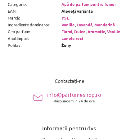
Categorie
:
Apă de parfum pentru femei
EAN
:
Alegeţi varianta
Marcă
:
YSL
Ingrediente dominante
:
Vanilie
,
Lavandă
,
Mandarină
Gen parfum
:
Floral
,
Dulce
,
Aromatic
,
Vanilie
Anotimpuri
:
Lunele reci
Pohlavi
:
Ženy
S
u
Contactați-ne
b
s
info@parfumeshop.ro
o
Răspundem în 24 de ore
l
Informații pentru dvs.