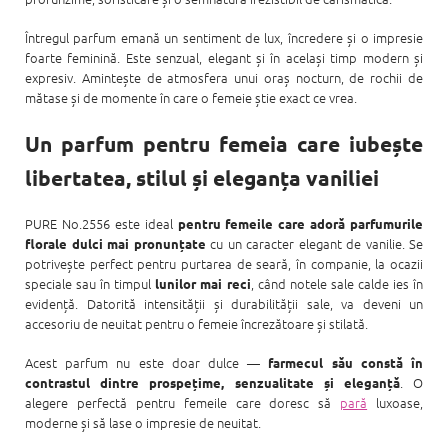
Întregul parfum emană un sentiment de lux, încredere și o impresie
foarte feminină. Este senzual, elegant și în același timp modern și
expresiv. Amintește de atmosfera unui oraș nocturn, de rochii de
mătase și de momente în care o femeie știe exact ce vrea.
Un parfum pentru femeia care iubește
libertatea, stilul și eleganța vaniliei
PURE No.2556 este ideal
pentru femeile care adoră parfumurile
cu un caracter elegant de vanilie. Se
florale dulci mai pronunțate
potrivește perfect pentru purtarea de seară, în companie, la ocazii
speciale sau în timpul
, când notele sale calde ies în
lunilor mai reci
evidență. Datorită intensității și durabilității sale, va deveni un
accesoriu de neuitat pentru o femeie încrezătoare și stilată.
Acest parfum nu este doar dulce —
farmecul său constă în
. O
contrastul dintre prospețime, senzualitate și eleganță
alegere perfectă pentru femeile care doresc să
pară
luxoase,
moderne și să lase o impresie de neuitat.