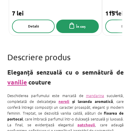
7 lei
115 lei
50 ml
Detalii
Detali
În coș
Eleganță senzuală cu o semnătură de
vanilie
couture
Deschiderea parfumului este marcată de
mandarina
suculentă,
completată de delicatețea
, care
neroli
și lavanda aromatică
conferă întregii compoziții un caracter proaspăt, elegant și modern
feminin. Treptat, se dezvoltă vanilia caldă, alături de
floarea de
, care îmbracă parfumul într-o dulceață senzuală și luxoasă.
portocal
La final, se evidențiază elegantul
, care adaugă
patchouli
profunzime, sofisticare și o semnătură irezistibil de carismatică.