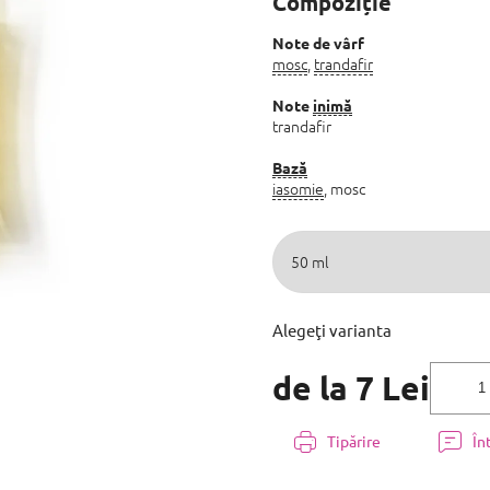
Compoziție
produsului
este
0,0
Note de vârf
mosc
,
trandafir
din
5
stele.
Note
inimă
trandafir
Bază
iasomie
, mosc
Alegeţi varianta
de la
7 Lei
Evaluare
preţ:
Tipărire
În