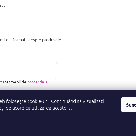
act
imite informaţii despre produsele
 cu termenii de
protecție a
eb folosește cookie-uri. Continuând să vizualizați
Sunt
eți de acord cu utilizarea acestora.
. Toate drepturile rezervate.