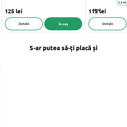
2,5 ml
125 lei
115 lei
50 ml
Detalii
Detalii
În coș
S-ar putea să-ți placă și