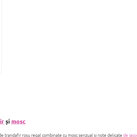
ir
și
mosc
e trandafir roșu regal combinate cu mosc senzual și note delicate
de ias