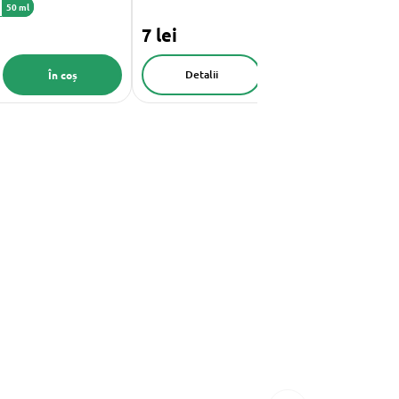
50 ml
7 lei
Detalii
În coș
În coș