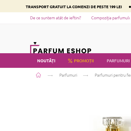
Treci
TRANSPORT GRATUIT LA COMENZI DE PESTE 199 LEI
la
conținut
De ce suntem atât de ieftini?
Compoziția parfumului 
NOUTĂȚI
PROMOȚII
PARFUMURI
Acasă
Parfumuri
Parfumuri pentru f
PRIVATE LABEL