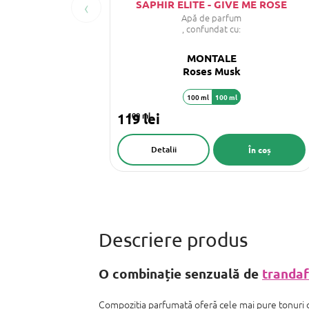
‹
SAPHIR ELITE - GIVE ME ROSE
Apă de parfum
, confundat cu:
MONTALE
Roses Musk
100 ml
100 ml
119 lei
100 ml
Detalii
În coș
O combinație senzuală de
trandaf
Compoziția parfumată oferă cele mai pure tonuri d