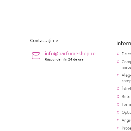
S
u
b
s
Contactați-ne
Inform
o
l
info@parfumeshop.ro
De ce
Răspundem în 24 de ore
Compo
miro
Alege
comp
Între
Retu
Terme
Opțiu
Angr
Prote