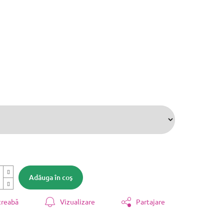
Adăuga în coş
treabă
Vizualizare
Partajare