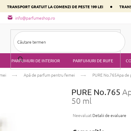
•
•
TRANSPORT GRATUIT LA COMENZI DE PESTE 199 LEI
TRANS
- tipuri de miros
Alege parfumul inimii tale conform componentulu
info@parfumeshop.ro
PARFUMURI DE INTERIOR
PARFUMURI DE RUFE
CO
emei
Apă de parfum pentru femei
PURE No.765
Apa de 
PURE No.765
Ap
50 ml
Evaluarea
Neevaluat
Detalii de evaluare
medie
a