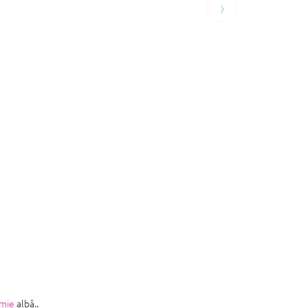
›
omie
albă..