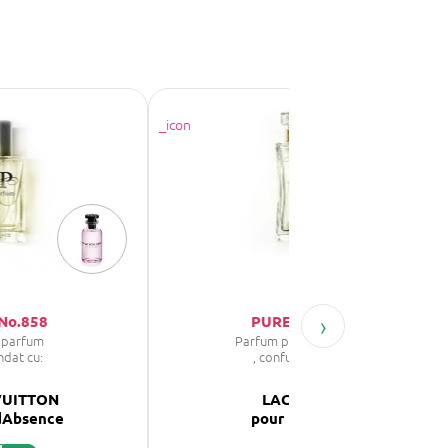
›
No.858
PURE No. 59
 parfum
Parfum pentru femei
ndat cu:
, confundat cu:
VUITTON
LACOSTE
dAbsence
pour Femme