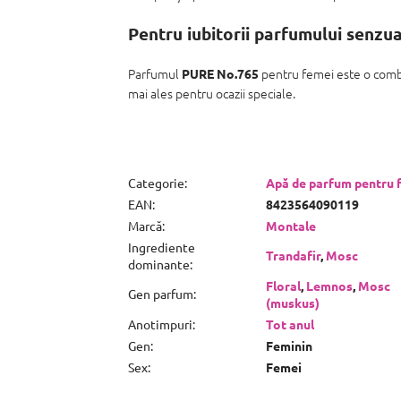
Pentru iubitorii parfumului senzual
Parfumul
pentru femei este o combin
PURE No.765
mai ales pentru ocazii speciale.
Categorie
:
Apă de parfum pentru 
EAN
:
8423564090119
Marcă
:
Montale
Ingrediente
Trandafir
,
Mosc
dominante
:
Floral
,
Lemnos
,
Mosc
Gen parfum
:
(muskus)
Anotimpuri
:
Tot anul
Gen
:
Feminin
Sex
:
Femei