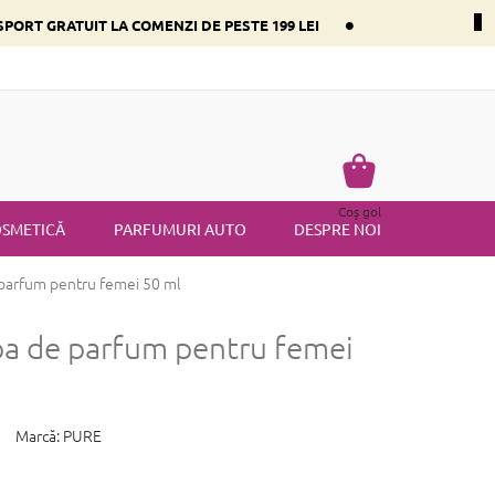
•
PORT GRATUIT LA COMENZI DE PESTE 199 LEI
i dominant
Întrebări frecvente
Returnare
Termenii și condiț
Coş
Coş gol
de
SMETICĂ
PARFUMURI AUTO
DESPRE NOI
cumpărături
parfum pentru femei 50 ml
a de parfum pentru femei
Marcă:
PURE