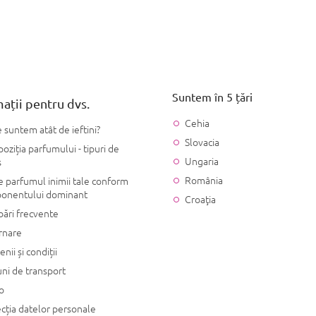
Suntem în 5 țări
ații pentru dvs.
Cehia
 suntem atât de ieftini?
Slovacia
ziția parfumului - tipuri de
Ungaria
s
România
 parfumul inimii tale conform
onentului dominant
Croaţia
bări frecvente
rnare
nii și condiții
ni de transport
o
cția datelor personale