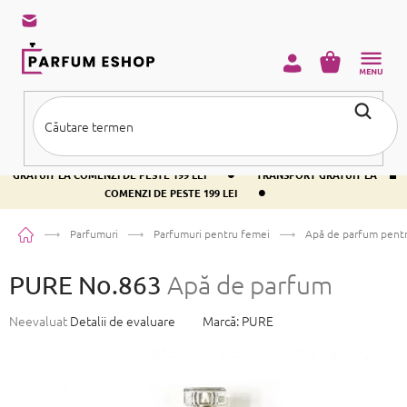
Treci
la
conținut
COŞ
DE
CUMPĂRĂ
•
TRANSPORT GRATUIT LA COMENZI DE PESTE 199 LEI
TRANSPORT
•
GRATUIT LA COMENZI DE PESTE 199 LEI
TRANSPORT GRATUIT LA
•
COMENZI DE PESTE 199 LEI
Acasă
Parfumuri
Parfumuri pentru femei
Apă de parfum pent
PURE No.863
Apă de parfum
Evaluarea
Neevaluat
Detalii de evaluare
Marcă:
PURE
medie
a
produsului
este
0,0