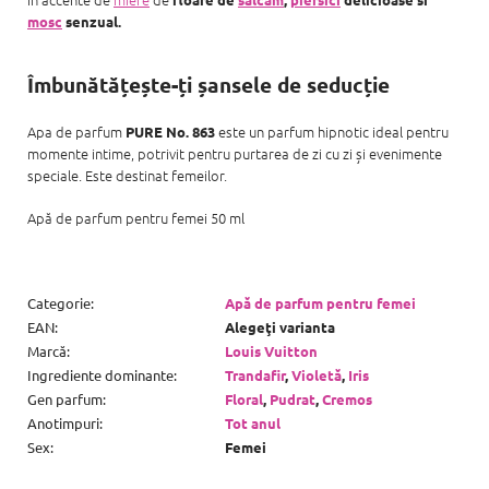
mosc
senzual.
Îmbunătățește-ți șansele de seducție
Apa de parfum
este un parfum hipnotic ideal pentru
PURE No. 863
momente intime, potrivit pentru purtarea de zi cu zi și evenimente
speciale. Este destinat femeilor.
Apă de parfum pentru femei 50 ml
Categorie
:
Apă de parfum pentru femei
EAN
:
Alegeţi varianta
Marcă
:
Louis Vuitton
Ingrediente dominante
:
Trandafir
,
Violetă
,
Iris
Gen parfum
:
Floral
,
Pudrat
,
Cremos
Anotimpuri
:
Tot anul
Sex
:
Femei