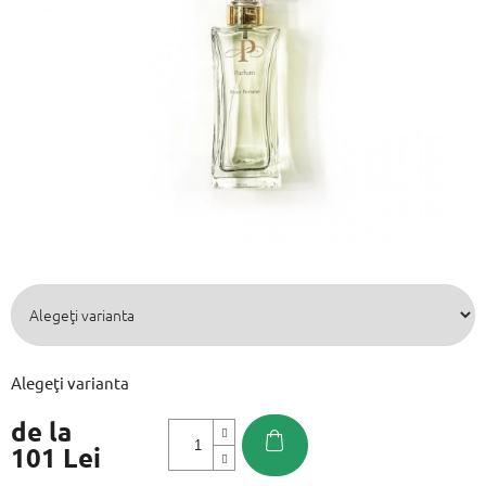
din
5
stele.
Alegeţi varianta
de la
101 Lei
Evaluare