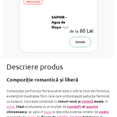
PROMOȚIE
SAPHIR -
Agua de
Apă
Mayo
60 Lei
de la
de parfum
Detalii
Compoziție romantică și liberă
Compoziția parfumului floral-pudrat este o odă la irisul de Florencia,
evidențiind dualitatea florii rare care simbolizează seducția feminină.
La început, irisul este combinat cu
In
tonuri verzi și
violetă
moale.
inima
,
straluceste cu un buchet de
irisul
trandafir
si
iasomie
, iar apoi in
baza
isi dezvolta puterea notelor de
chinezeasca
pudra
in accente de
miere
de
floare de
salcâm
,
piersici
delicioase si