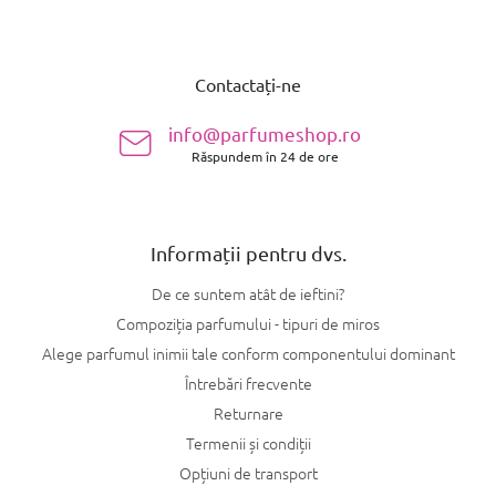
S
u
Contactați-ne
b
s
info@parfumeshop.ro
o
Răspundem în 24 de ore
l
Informații pentru dvs.
De ce suntem atât de ieftini?
Compoziția parfumului - tipuri de miros
Alege parfumul inimii tale conform componentului dominant
Întrebări frecvente
Returnare
Termenii și condiții
Opțiuni de transport