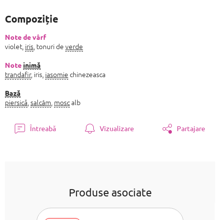
preţ:
Compoziție
Note de vârf
violet,
iris
, tonuri de
verde
Note
inimă
trandafir
, iris,
iasomie
chinezeasca
Bază
piersică
,
salcâm
,
mosc
alb
Întreabă
Vizualizare
Partajare
Produse asociate