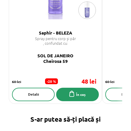
Saphir - BELEZA
Spray pentru corp și păr
S
, confundat cu:
SOL DE JANEIRO
Cheirosa 59
48 lei
-20 %
60 lei
60 lei
Detalii
Detali
În coș
S-ar putea să-ți placă și