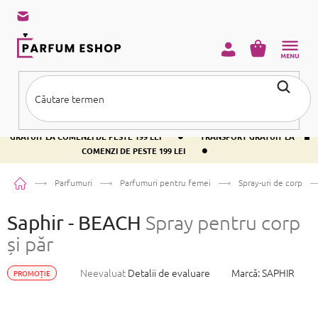
Treci
la
conținut
COŞ
DE
CUMPĂRĂ
•
TRANSPORT GRATUIT LA COMENZI DE PESTE 199 LEI
TRANSPORT
•
GRATUIT LA COMENZI DE PESTE 199 LEI
TRANSPORT GRATUIT LA
•
COMENZI DE PESTE 199 LEI
Acasă
Parfumuri
Parfumuri pentru femei
Spray-uri de corp
Saphir - BEACH
Spray pentru corp
și păr
Evaluarea
Neevaluat
Detalii de evaluare
Marcă:
SAPHIR
PROMOȚIE
medie
a
produsului