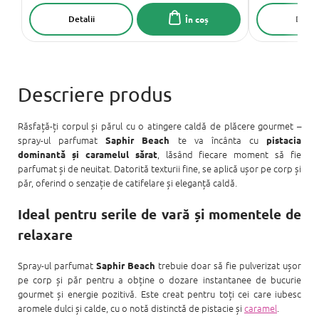
Detalii
Detali
În coș
Răsfață-ți corpul și părul cu o atingere caldă de plăcere gourmet –
spray-ul parfumat
te va încânta cu
Saphir Beach
pistacia
, lăsând fiecare moment să fie
dominantă și caramelul sărat
parfumat și de neuitat. Datorită texturii fine, se aplică ușor pe corp și
păr, oferind o senzație de catifelare și eleganță caldă.
Ideal pentru serile de vară și momentele de
relaxare
Spray-ul parfumat
trebuie doar să fie pulverizat ușor
Saphir Beach
pe corp și păr pentru a obține o dozare instantanee de bucurie
gourmet și energie pozitivă. Este creat pentru toți cei care iubesc
aromele dulci și calde, cu o notă distinctă de pistacie și
caramel
.