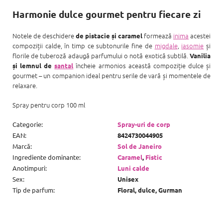
Harmonie dulce gourmet pentru fiecare zi
Notele de deschidere
formează
inima
acestei
de pistacie și caramel
compoziții calde, în timp ce subtonurile fine de
migdale
,
iasomie
și
florile de tuberoză adaugă parfumului o notă exotică subtilă.
Vanilia
încheie armonios această compoziție dulce și
și lemnul de
santal
gourmet – un companion ideal pentru serile de vară și momentele de
relaxare.
Spray pentru corp 100 ml
Categorie
:
Spray-uri de corp
EAN
:
8424730044905
Marcă
:
Sol de Janeiro
Ingrediente dominante
:
Caramel
,
Fistic
Anotimpuri
:
Luni calde
Sex
:
Unisex
Tip de parfum
:
Floral, dulce, Gurman