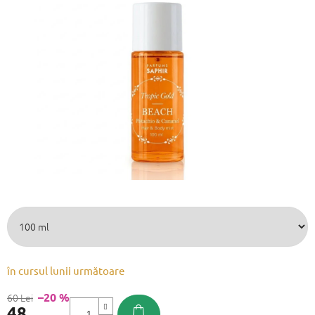
este
0,0
din
5
stele.
în cursul lunii următoare
–20 %
60 Lei
48