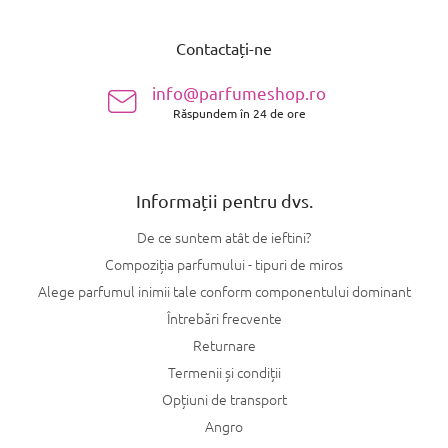
S
u
Contactați-ne
b
s
info@parfumeshop.ro
o
Răspundem în 24 de ore
l
Informații pentru dvs.
De ce suntem atât de ieftini?
Compoziția parfumului - tipuri de miros
Alege parfumul inimii tale conform componentului dominant
Întrebări frecvente
Returnare
Termenii și condiții
Opțiuni de transport
Angro