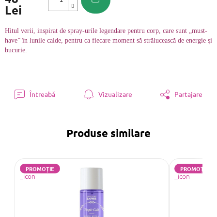
Lei
Evaluare
preţ:
Hitul verii, inspirat de spray-urile legendare pentru corp, care sunt „must-
have” în lunile calde, pentru ca fiecare moment să strălucească de energie și
bucurie.
Întreabă
Vizualizare
Partajare
Produse similare
PROMOȚIE
PROMOȚIE