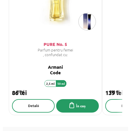
PURE No. 5
Parfum pentru femei
, confundat cu:
Armani
Code
2,5 ml
50 ml
1,
86 lei
50 ml
139 lei
200 ml
Detalii
Detali
În coș