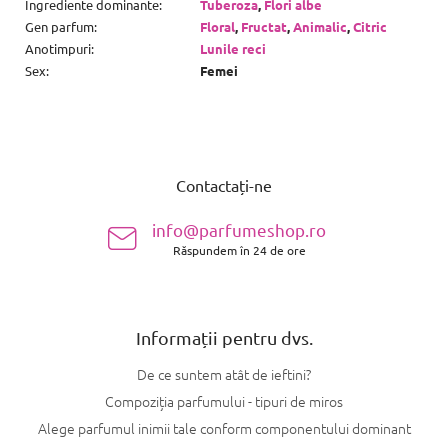
Ingrediente dominante
:
Tuberoza
,
Flori albe
Gen parfum
:
Floral
,
Fructat
,
Animalic
,
Citric
Anotimpuri
:
Lunile reci
Sex
:
Femei
S
u
Contactați-ne
b
s
info@parfumeshop.ro
o
Răspundem în 24 de ore
l
Informații pentru dvs.
De ce suntem atât de ieftini?
Compoziția parfumului - tipuri de miros
Alege parfumul inimii tale conform componentului dominant