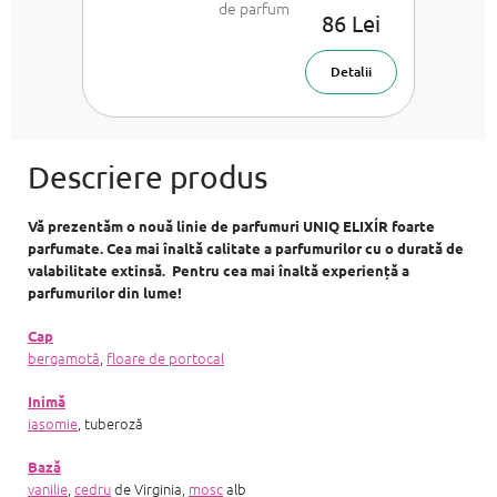
de parfum
86 Lei
pentru
femei 50 ml
Detalii
Vă prezentăm o nouă linie de parfumuri UNIQ ELIXÍR foarte
parfumate. Cea mai înaltă calitate a parfumurilor cu o durată de
valabilitate extinsă. Pentru cea mai înaltă experiență a
parfumurilor din lume!
Cap
bergamotă
,
floare de portocal
Inimă
iasomie
, tuberoză
Bază
vanilie
,
cedru
de Virginia,
mosc
alb