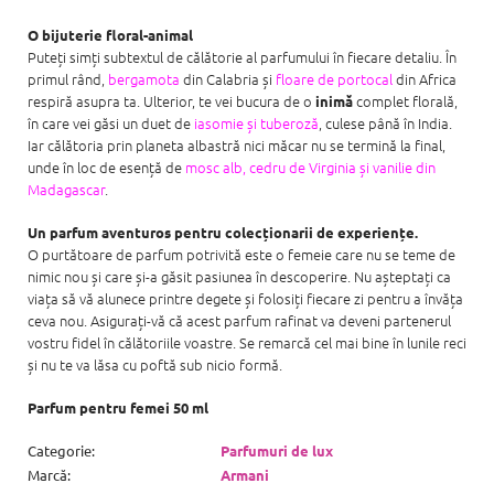
O bijuterie floral-animal
Puteți simți subtextul de călătorie al parfumului în fiecare detaliu. În
primul rând,
bergamota
din Calabria și
floare de portocal
din Africa
respiră asupra ta. Ulterior, te vei bucura de o
complet florală,
inimă
în care vei găsi un duet de
iasomie și tuberoză
, culese până în India.
Iar călătoria prin planeta albastră nici măcar nu se termină la final,
unde în loc de esență de
mosc alb, cedru de Virginia și vanilie din
Madagascar
.
Un parfum aventuros pentru colecționarii de experiențe.
O purtătoare de parfum potrivită este o femeie care nu se teme de
nimic nou și care și-a găsit pasiunea în descoperire. Nu așteptați ca
viața să vă alunece printre degete și folosiți fiecare zi pentru a învăța
ceva nou. Asigurați-vă că acest parfum rafinat va deveni partenerul
vostru fidel în călătoriile voastre. Se remarcă cel mai bine în lunile reci
și nu te va lăsa cu poftă sub nicio formă.
Parfum pentru femei 50 ml
Categorie
:
Parfumuri de lux
Marcă
:
Armani