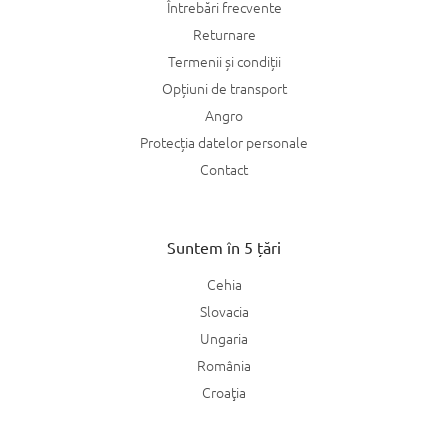
Întrebări frecvente
Returnare
Termenii și condiții
Opțiuni de transport
Angro
Protecția datelor personale
Contact
Suntem în 5 țări
Cehia
Slovacia
Ungaria
România
Croaţia