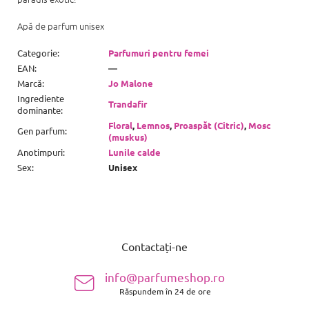
Apă de parfum unisex
Categorie
:
Parfumuri pentru femei
EAN
:
—
Marcă
:
Jo Malone
Ingrediente
Trandafir
dominante
:
Floral
,
Lemnos
,
Proaspăt (Citric)
,
Mosc
Gen parfum
:
(muskus)
Anotimpuri
:
Lunile calde
Sex
:
Unisex
S
u
Contactați-ne
b
s
info@parfumeshop.ro
o
Răspundem în 24 de ore
l