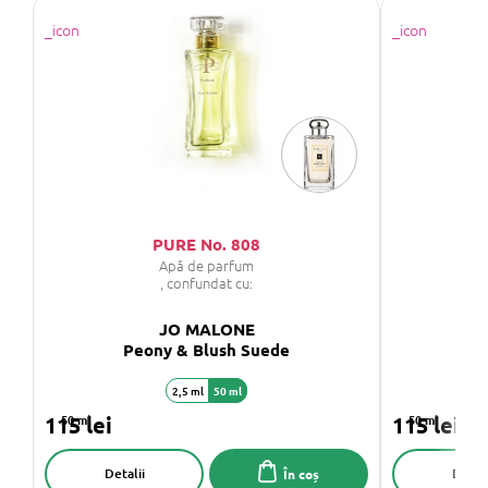
PURE No. 808
Apă de parfum
Apă
, confundat cu:
JO MALONE
Peony & Blush Suede
2,5 ml
50 ml
115 lei
50 ml
115 lei
50 ml
Detalii
Detali
În coș