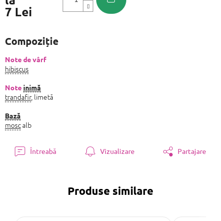
7 Lei
Evaluare
preţ:
Compoziție
Note de vârf
hibiscus
Note
inimă
trandafir
, limetă
Bază
mosc
alb
Întreabă
Vizualizare
Partajare
Produse similare