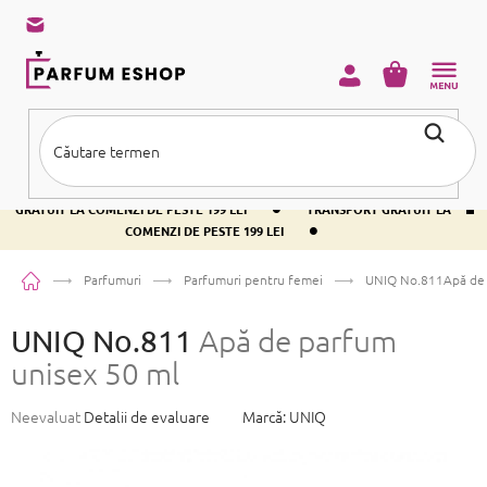
Treci
la
conținut
COŞ
DE
CUMPĂRĂ
•
TRANSPORT GRATUIT LA COMENZI DE PESTE 199 LEI
TRANSPORT
•
GRATUIT LA COMENZI DE PESTE 199 LEI
TRANSPORT GRATUIT LA
•
COMENZI DE PESTE 199 LEI
Acasă
Parfumuri
Parfumuri pentru femei
UNIQ No.811
Apă de
UNIQ No.811
Apă de parfum
unisex 50 ml
Evaluarea
Neevaluat
Detalii de evaluare
Marcă:
UNIQ
medie
a
produsului