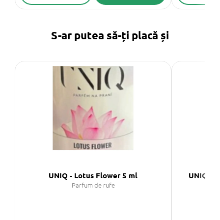
S-ar putea să-ți placă și
UNIQ - Lotus Flower 5 ml
UNIQ Pul
Parfum de rufe
Pul