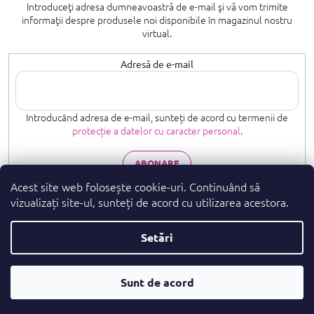
Introduceţi adresa dumneavoastră de e-mail şi vă vom trimite
informaţii despre produsele noi disponibile în magazinul nostru
virtual.
Adresă de e-mail
Introducând adresa de e-mail, sunteți de acord cu termenii de
protecție a datelor cu caracter personal
.
ABONARE
Acest site web folosește cookie-uri. Continuând să
vizualizați site-ul, sunteți de acord cu utilizarea acestora.
Setări
Drepturi de autor 2026
. Toate drepturile
parfumeshop.ro
rezervate.
Convertor
Sunt de acord
Creat de Shoptet Premium
De Parfumuri