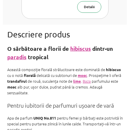
Detalii
O sărbătoare a florii de
hibiscus
dintr-un
paradis
tropical
Această compoziție florală strălucitoare este dominată de
hibiscus
cu o notă
delicată cu subtonuri de
. Prospețime îi oferă
florală
mosc
de rouă, suculența note de
.
Baza
parfumului este
trandafirul
lime
alb pur, ușor dulce, pudrat până la cremos. Adaugă
mosc
senzualitate.
Pentru iubitorii de parfumuri ușoare de vară
Apa de parfum
pentru femei și bărbați este potrivită în
UNIQ No.811
special pentru purtarea zilnică în lunile calde. Transportați-vă într-un
paradis exotic!