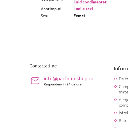
Cald condimentat
Anotimpuri
:
Lunile reci
Sex
:
Femei
S
u
b
s
Contactați-ne
Inform
o
l
info@parfumeshop.ro
De ce
Răspundem în 24 de ore
Compo
miro
Alege
comp
Între
Retu
Terme