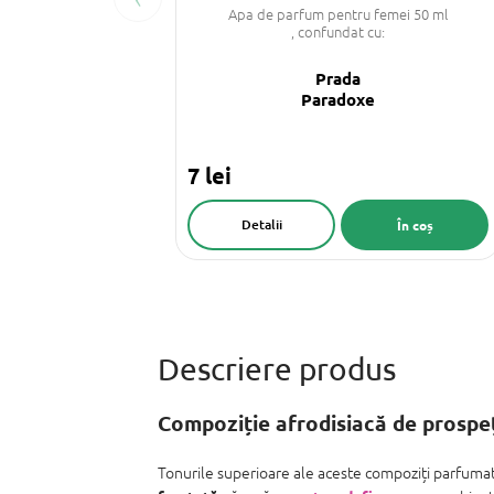
Apa de parfum pentru femei 50 ml
, confundat cu:
Prada
Paradoxe
7 lei
Detalii
În coș
Compoziție afrodisiacă de prospeți
Tonurile superioare ale aceste compoziți parfumat