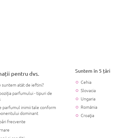
Suntem în 5 țări
ații pentru dvs.
Cehia
 suntem atât de ieftini?
Slovacia
ziția parfumului - tipuri de
Ungaria
s
România
 parfumul inimii tale conform
onentului dominant
Croaţia
bări frecvente
rnare
nii și condiții