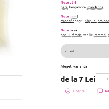
5,0
Note vârf
pere
, bergamote,
mandarine
din
5
stele.
Note
inimă
trandafir
negru,
căpșuni
,
orhide
Note
bază
paciuli
,
tămâie
, vanilie,
caramel
,
Alegeţi varianta
de la
7 Lei
Evaluare
preţ:
Tipărire
În