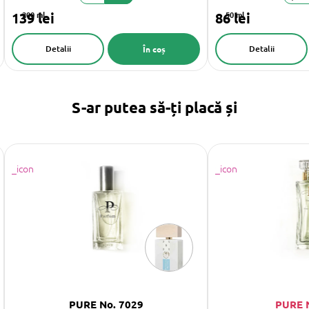
139 lei
200 ml
86 lei
50 ml
Detalii
Detalii
În coș
S-ar putea să-ți placă și
PURE No. 7029
PURE 