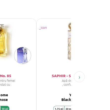
›
No. 85
SAPHIR - SAPHIR Moon
ntru femei
Apă de parfum
ndat cu:
, confundat cu:
come
YSL
nose
Black Opium
50 ml
1,75 ml
30 ml
50 ml
200 ml