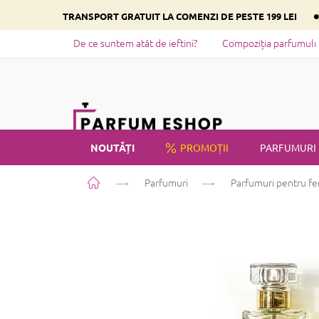
Treci
TRANSPORT GRATUIT LA COMENZI DE PESTE 199 LEI
la
conținut
De ce suntem atât de ieftini?
Compoziția parfumului 
NOUTĂȚI
PROMOȚII
PARFUMURI
Acasă
Parfumuri
Parfumuri pentru f
PRIVATE LABEL