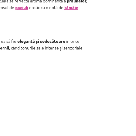
uală se reflectă aroma dominantă a
pralinelor,
rosul de
erotic cu o notă de
paciuli
tămâie
rea să fie
în orice
elegantă și seducătoare
când tonurile sale intense și senzoriale
ernii,