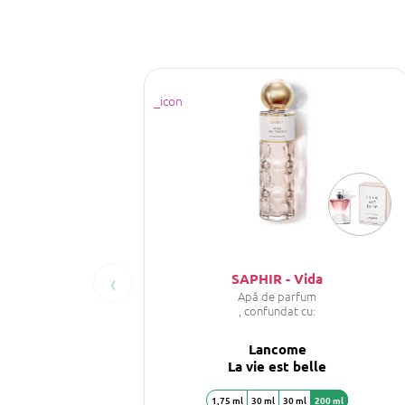
‹
SAPHIR - Vida
Apă de parfum
, confundat cu:
Lancome
La vie est belle
1,75 ml
30 ml
30 ml
200 ml