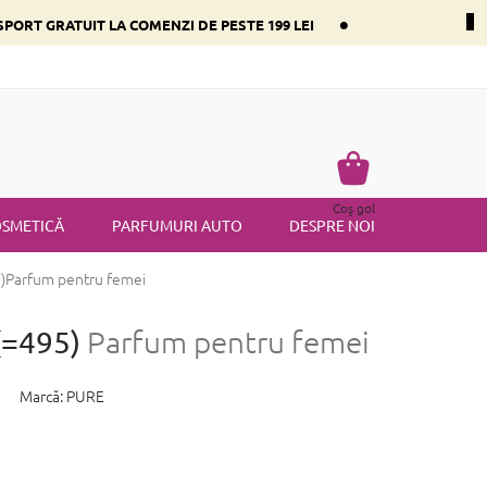
•
PORT GRATUIT LA COMENZI DE PESTE 199 LEI
i dominant
Întrebări frecvente
Returnare
Termenii și condiț
Coş
Coş gol
de
SMETICĂ
PARFUMURI AUTO
DESPRE NOI
cumpărături
)
Parfum pentru femei
(=495)
Parfum pentru femei
Marcă:
PURE