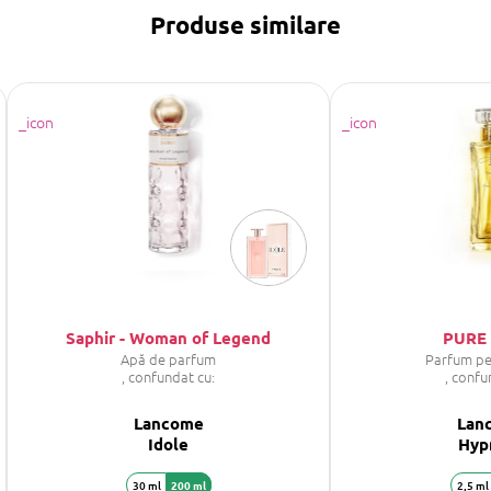
Produse similare
Saphir - Woman of Legend
PURE 
Apă de parfum
Parfum pe
, confundat cu:
, confu
Lancome
Lan
Idole
Hyp
30 ml
200 ml
2,5 ml