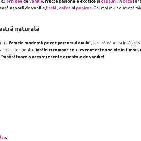
 cu
. În
baza
senz
orhidee
de
vanilie
,
fructe pasionale exotice și
căpșuni
. Cel mai mult durează mi
sență ușoară de vanilie,
litchi
,
cafea
și
papirus
astră naturală
entru
care rămâne ea însăși și v
femeia modernă pe tot parcursul anului,
vit mai ales pentru
întâlniri romantice și evenimente sociale în timpul i
îmbătătoare a acestei esențe orientale de vanilie!
lce
,