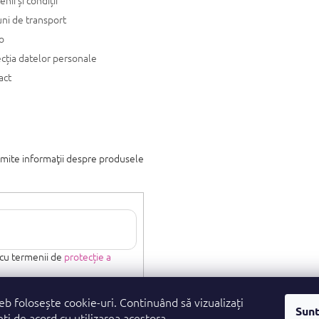
ni de transport
o
cția datelor personale
act
imite informaţii despre produsele
 cu termenii de
protecție a
eb folosește cookie-uri. Continuând să vizualizați
Sunt
eți de acord cu utilizarea acestora.