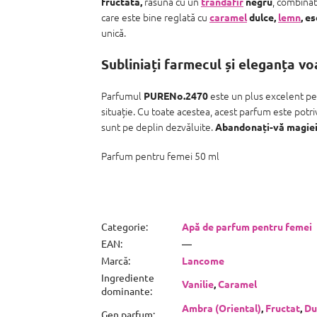
răsună cu un
, combinat
fructată,
trandafir
negru
care este bine reglată cu
caramel
dulce,
lemn
, e
unică.
Subliniați farmecul și eleganța vo
Parfumul
este un plus excelent p
PURENo.2470
situație. Cu toate acestea, acest parfum este potri
sunt pe deplin dezvăluite.
Abandonați-vă magiei 
Parfum pentru femei 50 ml
Categorie
:
Apă de parfum pentru femei
EAN
:
—
Marcă
:
Lancome
Ingrediente
Vanilie
,
Caramel
dominante
:
Ambra (Oriental)
,
Fructat
,
Du
Gen parfum
: