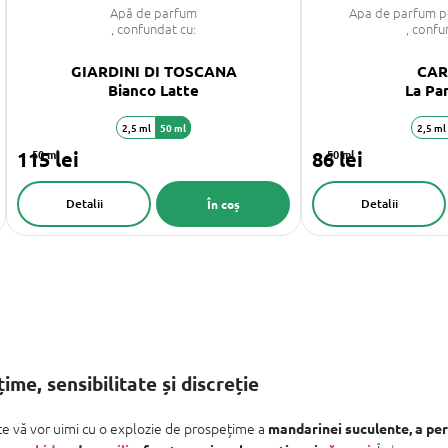
Apă de parfum
Apa de parfum p
, confundat cu:
, confu
GIARDINI DI TOSCANA
CAR
Bianco Latte
La Pa
2,5 ml
50 ml
2,5 ml
115 lei
50 ml
86 lei
50 ml
Detalii
Detalii
În coș
me, sensibilitate și discreție
e vă vor uimi cu o explozie de prospețime a
mandarinei suculente, a pere