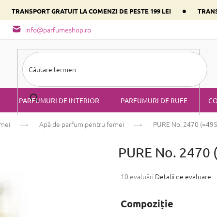
•
•
TRANSPORT GRATUIT LA COMENZI DE PESTE 199 LEI
TRANS
- tipuri de miros
Alege parfumul inimii tale conform componentulu
info@parfumeshop.ro
PARFUMURI DE INTERIOR
PARFUMURI DE RUFE
CO
emei
Apă de parfum pentru femei
PURE No. 2470 (=495
PURE No. 2470 
Evaluarea
10 evaluări
Detalii de evaluare
medie
a
Compoziție
produsului
este