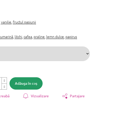
e
vanilie
,
fructul pasiunii
cumarină
,
litchi
,
cafea
,
praline
,
lemn dulce
,
papirus
Adăuga în coş
treabă
Vizualizare
Partajare