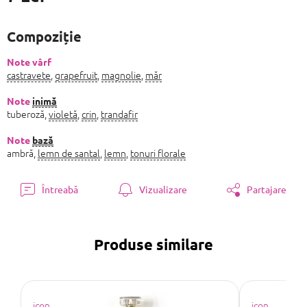
Evaluare
preţ:
Compoziție
Note vârf
castravete
,
grapefruit
,
magnolie
,
măr
Note
inimă
tuberoză,
violetă
,
crin
,
trandafir
Note
bază
ambră,
lemn de santal
,
lemn
,
tonuri florale
Întreabă
Vizualizare
Partajare
Produse similare