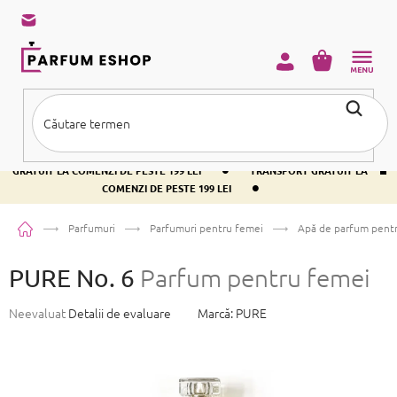
Treci
la
conținut
COŞ
DE
CUMPĂRĂ
•
TRANSPORT GRATUIT LA COMENZI DE PESTE 199 LEI
TRANSPORT
•
GRATUIT LA COMENZI DE PESTE 199 LEI
TRANSPORT GRATUIT LA
•
COMENZI DE PESTE 199 LEI
Acasă
Parfumuri
Parfumuri pentru femei
Apă de parfum pent
PURE No. 6
Parfum pentru femei
Evaluarea
Neevaluat
Detalii de evaluare
Marcă:
PURE
medie
a
produsului
este
0,0