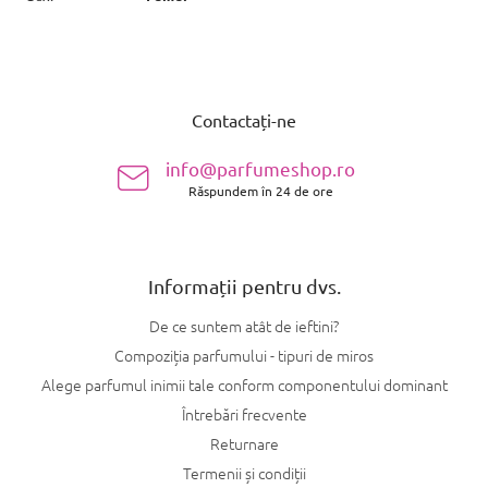
S
u
Contactați-ne
b
s
info@parfumeshop.ro
o
Răspundem în 24 de ore
l
Informații pentru dvs.
De ce suntem atât de ieftini?
Compoziția parfumului - tipuri de miros
Alege parfumul inimii tale conform componentului dominant
Întrebări frecvente
Returnare
Termenii și condiții