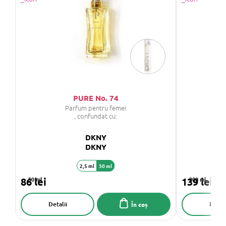
PURE No. 74
S
Parfum pentru femei
, confundat cu:
DKNY
DKNY
2,5 ml
50 ml
3
86 lei
50 ml
139 lei
200 ml
Detalii
Detali
În coș