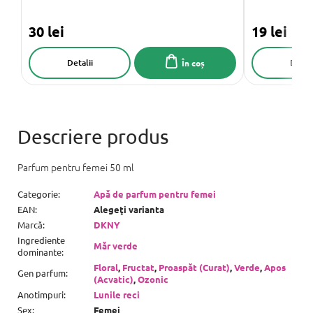
30 lei
19 lei
Detalii
Detali
În coș
Parfum pentru femei 50 ml
Categorie
:
Apă de parfum pentru femei
EAN
:
Alegeţi varianta
Marcă
:
DKNY
Ingrediente
Măr verde
dominante
:
Floral
,
Fructat
,
Proaspăt (Curat)
,
Verde
,
Apos
Gen parfum
:
(Acvatic)
,
Ozonic
Anotimpuri
:
Lunile reci
Sex
:
Femei