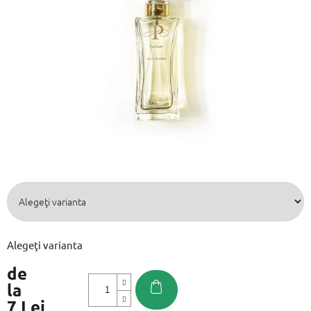
din
5
stele.
Alegeţi varianta
de
la
7 Lei