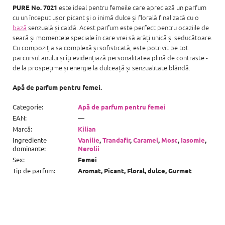
este ideal pentru femeile care apreciază un parfum
PURE No. 7021
cu un început ușor picant și o inimă dulce și florală finalizată cu o
bază
senzuală și caldă. Acest parfum este perfect pentru ocaziile de
seară și momentele speciale în care vrei să arăți unică și seducătoare.
Cu compoziția sa complexă și sofisticată, este potrivit pe tot
parcursul anului și îți evidențiază personalitatea plină de contraste -
de la prospețime și energie la dulceață și senzualitate blândă.
Apă de parfum pentru femei.
Categorie
:
Apă de parfum pentru femei
EAN
:
—
Marcă
:
Kilian
Ingrediente
Vanilie
,
Trandafir
,
Caramel
,
Mosc
,
Iasomie
,
dominante
:
Nerolii
Sex
:
Femei
Tip de parfum
:
Aromat, Picant, Floral, dulce, Gurmet
S
u