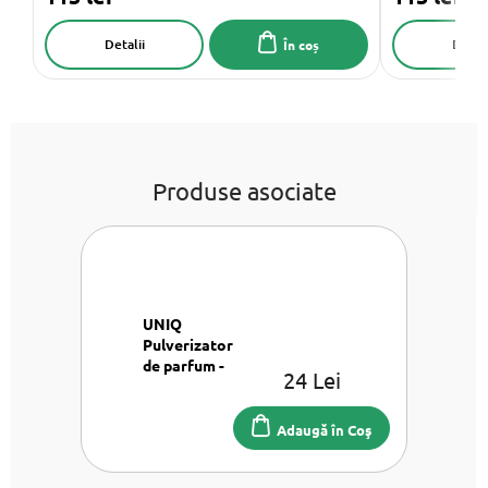
Detalii
Detali
În coș
Produse asociate
UNIQ
Pulverizator
de parfum -
24 Lei
Argint
Pulverizator
de parfum 8
Adaugă în Coş
ml