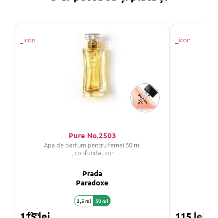
Pure No.2503
Apa de parfum pentru femei 50 ml
, confundat cu:
Prada
C
Paradoxe
2,5 ml
50 ml
115 lei
50 ml
115 lei