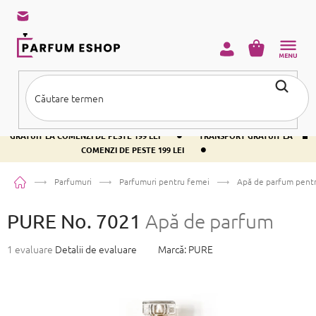
Treci
la
conținut
COŞ
DE
CUMPĂRĂ
•
TRANSPORT GRATUIT LA COMENZI DE PESTE 199 LEI
TRANSPORT
•
GRATUIT LA COMENZI DE PESTE 199 LEI
TRANSPORT GRATUIT LA
•
COMENZI DE PESTE 199 LEI
Acasă
Parfumuri
Parfumuri pentru femei
Apă de parfum pent
PURE No. 7021
Apă de parfum
Evaluarea
1 evaluare
Detalii de evaluare
Marcă:
PURE
medie
a
produsului
este
5,0