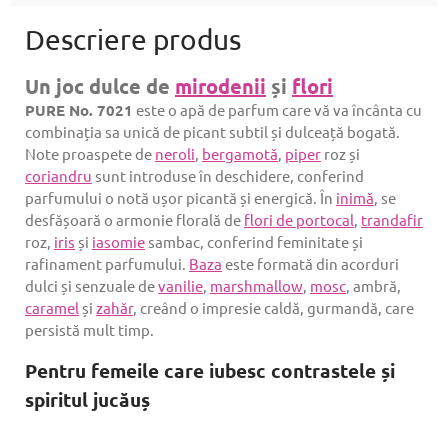
Un joc dulce de
mirodenii
și
flori
PURE No. 7021
este o apă de parfum care vă va încânta cu
combinația sa unică de picant subtil și dulceață bogată.
Note proaspete de
neroli
,
bergamotă
,
piper
roz și
coriandru
sunt introduse în deschidere, conferind
parfumului o notă ușor picantă și energică. În
inimă
, se
desfășoară o armonie florală de
flori de portocal
,
trandafir
roz,
iris
și
iasomie
sambac, conferind feminitate și
rafinament parfumului.
Baza
este formată din acorduri
dulci și senzuale de
vanilie
,
marshmallow
,
mosc
, ambră,
caramel
și
zahăr
, creând o impresie caldă, gurmandă, care
persistă mult timp.
Pentru femeile care iubesc contrastele și
spiritul jucăuș