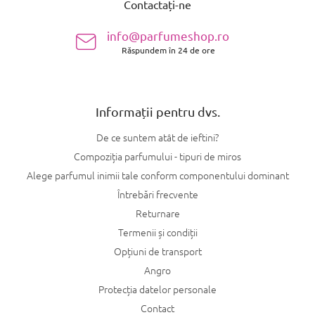
Contactați-ne
b
s
info@parfumeshop.ro
o
Răspundem în 24 de ore
l
Informații pentru dvs.
De ce suntem atât de ieftini?
Compoziția parfumului - tipuri de miros
Alege parfumul inimii tale conform componentului dominant
Întrebări frecvente
Returnare
Termenii și condiții
Opțiuni de transport
Angro
Protecția datelor personale
Contact