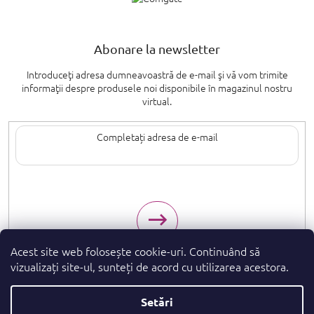
Abonare la newsletter
Introduceţi adresa dumneavoastră de e-mail şi vă vom trimite
informaţii despre produsele noi disponibile în magazinul nostru
virtual.
Introducând adresa de e-mail, sunteți de acord cu termenii de
protecție a
datelor cu caracter personal
.
Acest site web folosește cookie-uri. Continuând să
vizualizați site-ul, sunteți de acord cu utilizarea acestora.
Setări
Drepturi de autor 2026
. Toate drepturile
parfumeshop.ro