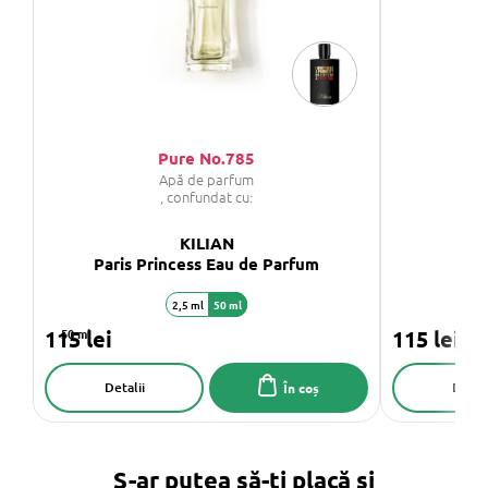
Pure No.785
Apă de parfum
, confundat cu:
KILIAN
Paris Princess Eau de Parfum
Eden
2,5 ml
50 ml
115 lei
50 ml
115 lei
Detalii
Detali
În coș
S-ar putea să-ți placă și