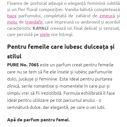
Floarea de portocal adaugă o eleganță feminină subtilă
și un fler floral compoziției. Vanilia bătută completează
baza
parfumului, completată de zahărul de
zmeură
și
mosc
de
trandafir
, care împreună cu ambroxul și acordul
caracteristic
KAYALI
creează un final delicat și senzual,
care persistă pe
piele
ore întregi.
Pentru femeile care iubesc dulceața și
stilul
este un parfum creat pentru femeile
PURE No. 7065
care nu se tem să fie ele însele și iubesc parfumurile
dulci, jucăușe și feminine. Este ideal pentru purtarea
zilnică, serile romantice și momentele în care pur și
simplu vrei să fii irezistibilă. Formula echilibrată îl face
ideal pentru utilizare pe tot parcursul anului - o
semnătură dulce, dar elegantă, pe care o vei iubi.
Apă de parfum pentru femei.