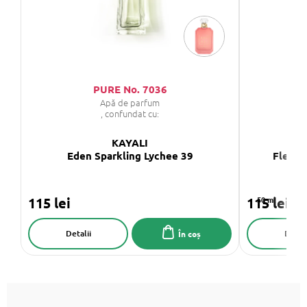
PURE No. 7036
Apă de parfum
, confundat cu:
KAYALI
Eden Sparkling Lychee 39
Fleur 
115 lei
115 lei
50 ml
Detalii
Detali
În coș