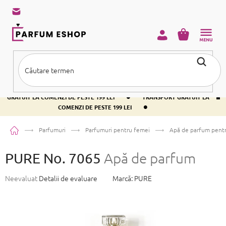
Treci
la
conținut
COŞ
DE
CUMPĂRĂ
•
TRANSPORT GRATUIT LA COMENZI DE PESTE 199 LEI
TRANSPORT
•
GRATUIT LA COMENZI DE PESTE 199 LEI
TRANSPORT GRATUIT LA
•
COMENZI DE PESTE 199 LEI
Acasă
Parfumuri
Parfumuri pentru femei
Apă de parfum pent
PURE No. 7065
Apă de parfum
Evaluarea
Neevaluat
Detalii de evaluare
Marcă:
PURE
medie
a
produsului
este
0,0