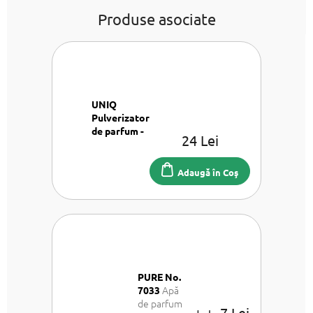
Produse asociate
UNIQ
Pulverizator
de parfum -
24 Lei
Roz
Pulverizator
de parfum 8
Adaugă în Coş
ml
PURE No.
Apă
7033
de parfum
7 Lei