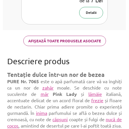
de la
Detalii
AFIŞEAZĂ TOATE PRODUSELE ASOCIATE
Tentație dulce într-un nor de bezea
PURE Nr. 7065
este o apă parfumată care vă va înghiți
ca un nor de
zahăr
moale. Se deschide cu note
suculente de
măr
Pink Lady
și
lămâie
italiană,
accentuate delicat de un acord floral de
frezie
și floare
de nectarin. Chiar prima adiere promite o experiență
gurmandă. În
inima
parfumului se află o bezea dulce și
cremoasă, cu note de
căpșuni
coapte și fulgi de
nucă de
cocos
, amintind de desertul pe care l-ai poftit toată ziua.