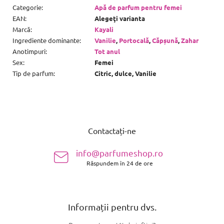
Categorie
:
Apă de parfum pentru femei
EAN
:
Alegeţi varianta
Marcă
:
Kayali
Ingrediente dominante
:
Vanilie
,
Portocală
,
Căpșună
,
Zahar
Anotimpuri
:
Tot anul
Sex
:
Femei
Tip de parfum
:
Citric, dulce, Vanilie
S
u
Contactați-ne
b
s
info@parfumeshop.ro
o
Răspundem în 24 de ore
l
Informații pentru dvs.