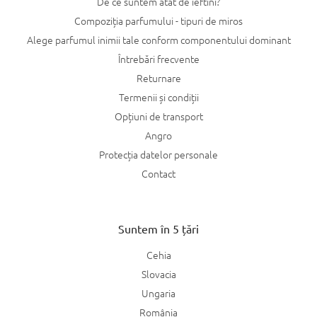
De ce suntem atât de ieftini?
Compoziția parfumului - tipuri de miros
Alege parfumul inimii tale conform componentului dominant
Întrebări frecvente
Returnare
Termenii și condiții
Opțiuni de transport
Angro
Protecția datelor personale
Contact
Suntem în 5 țări
Cehia
Slovacia
Ungaria
România