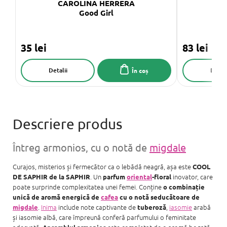
CAROLINA HERRERA
C
Good Girl
35 lei
83 lei
Detalii
Detali
În coș
Întreg armonios, cu o notă de
migdale
Curajos, misterios și fermecător ca o lebădă neagră, așa este
COOL
. Un
inovator, care
DE SAPHIR de la SAPHIR
parfum
oriental
-floral
poate surprinde complexitatea unei femei. Conține
o combinație
unică de aromă energică de
cafea
cu o notă seducătoare de
.
Inima
include note captivante de
,
iasomie
arabă
migdale
tuberoză
și iasomie albă, care împreună conferă parfumului o feminitate