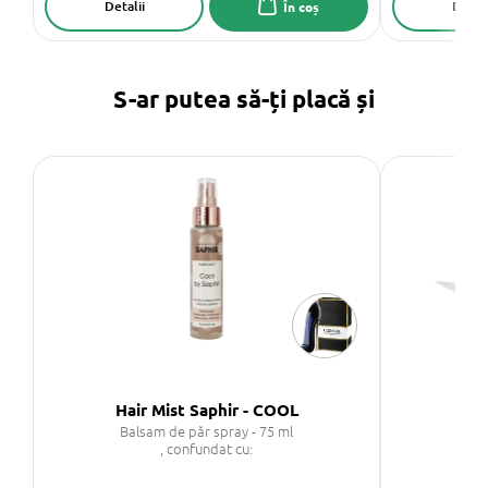
Detalii
Detali
În coș
S-ar putea să-ți placă și
Hair Mist Saphir - COOL
SA
Balsam de păr spray - 75 ml
, confundat cu: