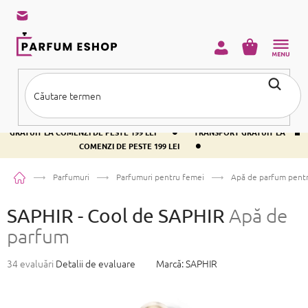
Treci
la
conținut
COŞ
DE
CUMPĂRĂ
•
TRANSPORT GRATUIT LA COMENZI DE PESTE 199 LEI
TRANSPORT
•
GRATUIT LA COMENZI DE PESTE 199 LEI
TRANSPORT GRATUIT LA
•
COMENZI DE PESTE 199 LEI
Acasă
Parfumuri
Parfumuri pentru femei
Apă de parfum pent
SAPHIR - Cool de SAPHIR
Apă de
parfum
Evaluarea
34 evaluări
Detalii de evaluare
Marcă:
SAPHIR
medie
a
produsului