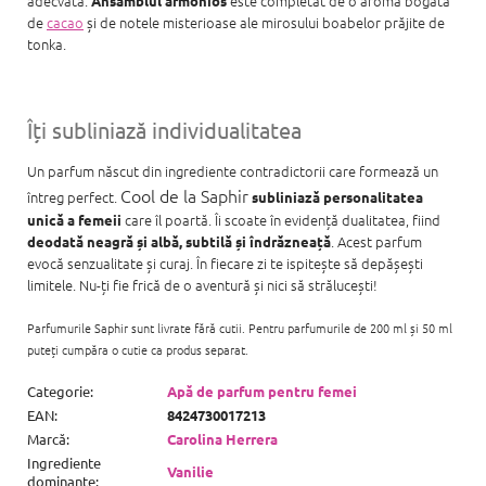
adecvată.
este completat de o aromă bogată
Ansamblul armonios
de
cacao
și de notele misterioase ale mirosului boabelor prăjite de
tonka.
Îți subliniază individualitatea
Un parfum născut din ingrediente contradictorii care formează un
Cool de la Saphir
întreg perfect.
subliniază personalitatea
care îl poartă. Îi scoate în evidență dualitatea, fiind
unică a femeii
. Acest parfum
deodată neagră și albă, subtilă și îndrăzneață
evocă senzualitate și curaj. În fiecare zi te ispitește să depășești
limitele. Nu-ți fie frică de o aventură și nici să strălucești!
Parfumurile Saphir sunt livrate fără cutii. Pentru parfumurile de 200 ml și 50 ml
puteți cumpăra o cutie ca produs separat.
Categorie
:
Apă de parfum pentru femei
EAN
:
8424730017213
Marcă
:
Carolina Herrera
Ingrediente
Vanilie
dominante
: