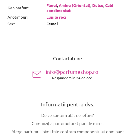
Floral
,
Ambra (Oriental)
,
Dulce
,
Cald
Gen parfum
:
condimentat
Anotimpuri
:
Lunile reci
Sex
:
Femei
S
u
Contactați-ne
b
s
info@parfumeshop.ro
o
Răspundem în 24 de ore
l
Informații pentru dvs.
De ce suntem atât de ieftini?
Compoziția parfumului - tipuri de miros
Alege parfumul inimii tale conform componentului dominant