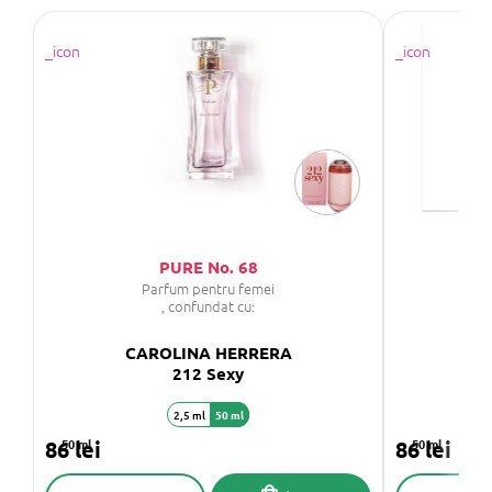
PURE No. 68
Parfum pentru femei
, confundat cu:
CAROLINA HERRERA
C
212 Sexy
2,5 ml
50 ml
86 lei
50 ml
86 lei
50 ml