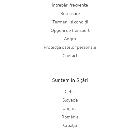
Întrebări frecvente
Returnare
Termenii și condiții
Opțiuni de transport
Angro
Protecția datelor personale
Contact
Suntem în 5 țări
Cehia
Slovacia
Ungaria
România
Croaţia