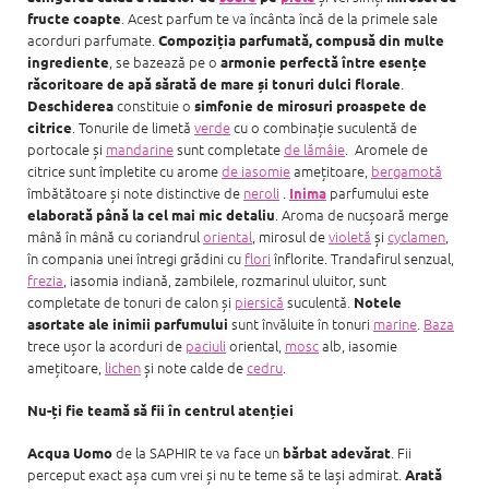
. Acest parfum te va încânta încă de la primele sale
fructe coapte
acorduri parfumate.
Compoziția parfumată, compusă din multe
, se bazează pe o
ingrediente
armonie perfectă între esențe
.
răcoritoare de apă sărată de mare și tonuri dulci florale
constituie o
Deschiderea
simfonie de mirosuri proaspete de
. Tonurile de limetă
verde
cu o combinație suculentă de
citrice
portocale și
mandarine
sunt completate
de lămâie
. Aromele de
citrice sunt împletite cu arome
de iasomie
amețitoare,
bergamotă
îmbătătoare și note distinctive de
neroli
.
parfumului este
Inima
. Aroma de nucșoară merge
elaborată până la cel mai mic detaliu
mână în mână cu coriandrul
oriental
, mirosul de
violetă
și
cyclamen
,
în compania unei întregi grădini cu
flori
înflorite. Trandafirul senzual,
frezia
, iasomia indiană, zambilele, rozmarinul uluitor, sunt
completate de tonuri de calon și
piersică
suculentă.
Notele
sunt învăluite în tonuri
marine
.
Baza
asortate ale inimii parfumului
trece ușor la acorduri de
paciuli
oriental,
mosc
alb, iasomie
amețitoare,
lichen
și note calde de
cedru
.
Nu-ți fie teamă să fii în centrul atenției
de la SAPHIR te va face un
. Fii
Acqua Uomo
bărbat adevărat
perceput exact așa cum vrei și nu te teme să te lași admirat.
Arată