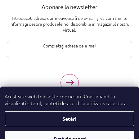
Abonare la newsletter
Introduceţi adresa dumneavoastră de e-mail şi vă vom trimite
informaţii despre produsele noi disponibile în magazinul nostru
virtual.
Introducând adresa de e-mail, sunteți de acord cu termenii de
protecție a
datelor cu caracter personal
.
Acest site web folosește cookie-uri. Continuând să
vizualizați site-ul, sunteți de acord cu utilizarea acestora.
Setări
Drepturi de autor 2026
. Toate drepturile
parfumeshop.ro
rezervate.
Convertor
Sunt de acord
Creat de Shoptet Premium