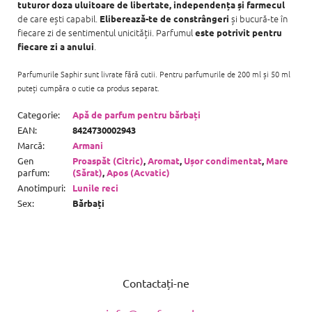
tuturor doza uluitoare de libertate, independența și farmecul
de care ești capabil.
și bucură-te în
Eliberează-te de constrângeri
fiecare zi de sentimentul unicității. Parfumul
este potrivit pentru
.
fiecare zi a anului
Parfumurile Saphir sunt livrate fără cutii. Pentru parfumurile de 200 ml și 50 ml
puteți cumpăra o cutie ca produs separat.
Categorie
:
Apă de parfum pentru bărbați
EAN
:
8424730002943
Marcă
:
Armani
Gen
Proaspăt (Citric)
,
Aromat
,
Ușor condimentat
,
Mare
parfum
:
(Sărat)
,
Apos (Acvatic)
Anotimpuri
:
Lunile reci
Sex
:
Bărbați
S
u
Contactați-ne
b
s