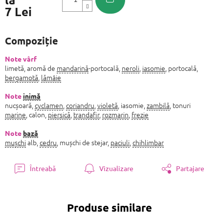
7 Lei
Evaluare
preţ:
Compoziție
Note vârf
limetă, aromă de
mandarină
-portocală,
neroli
,
iasomie
, portocală,
bergamotă
,
lămâie
Note
inimă
nucșoară,
cyclamen
,
coriandru
,
violetă
, iasomie,
zambilă
, tonuri
marine
, calon,
piersică
,
trandafir
,
rozmarin
,
frezie
Note
bază
mușchi
alb,
cedru
, mușchi de stejar,
paciuli
,
chihlimbar
Întreabă
Vizualizare
Partajare
Produse similare