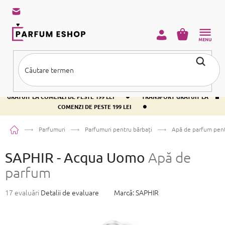
Treci
la
conținut
COŞ
DE
CUMPĂRĂ
•
TRANSPORT GRATUIT LA COMENZI DE PESTE 199 LEI
TRANSPORT
•
GRATUIT LA COMENZI DE PESTE 199 LEI
TRANSPORT GRATUIT LA
•
COMENZI DE PESTE 199 LEI
Acasă
Parfumuri
Parfumuri pentru bărbați
Apă de parfum pent
SAPHIR - Acqua Uomo
Apă de
parfum
Evaluarea
17 evaluări
Detalii de evaluare
Marcă:
SAPHIR
medie
a
produsului