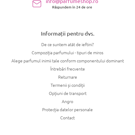
info@parfumeshop.ro
o
Răspundem în 24 de ore
l
Informații pentru dvs.
De ce suntem atât de ieftini?
Compoziția parfumului - tipuri de miros
Alege parfumul inimii tale conform componentului dominant
Întrebări frecvente
Returnare
Termenii și condiții
Opțiuni de transport
Angro
Protecția datelor personale
Contact