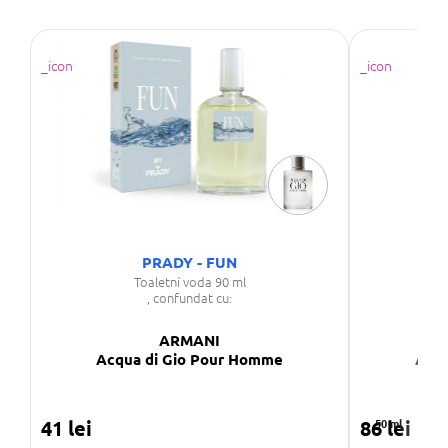
PRADY - FUN
Toaletní voda 90 ml
, confundat cu:
ARMANI
Acqua di Gio Pour Homme
Acqu
41 lei
86 lei
50 ml