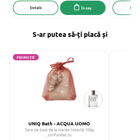
Detalii
Detali
În coș
S-ar putea să-ți placă și
PROMOȚIE
UNIQ Bath - ACQUA UOMO
U
Sare de baie de la Marea Moartă 100g
, confundat cu: