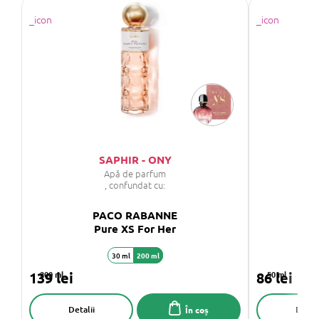
SAPHIR - ONY
Apă de parfum
, confundat cu:
PACO RABANNE
Pure XS For Her
30 ml
200 ml
139 lei
200 ml
86 lei
50 ml
Detalii
Detali
În coș