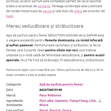
portocal, al căror parfum este completat perfect de cel al iasomiei
arabe și accentuat de
gardenie
. Întreaga combinație este subliniată
de notele misterioase de
paciuli
și cele dulci de
miere
ale tonurilor de
bază
.
Mereu seducătoare și strălucitoare
Apa de parfum pentru femei SEDUCTION WOMAN de la SAPHIR este
o alegere excelentă pentru
femeile dominante, cu inimă înfocată
. Parfumul este carismatic și strălucitor, la fel ca
și suflet pasionat
femeia care îl poartă. Ideal
care trebuie
pentru zilele mai reci
umplute cu o notă caldă de feminitate seducătoare, și
pentru ocazii
Nu-ți fie frică să strălucești, fii seducătoare și strălucitoare.
speciale.
Parfumurile Saphir sunt livrate fără cutii. Pentru parfumurile de 200 ml și 50 ml
puteți cumpăra o cutie ca produs separat.
Categorie
:
Apă de parfum pentru femei
EAN
:
8424730019149
Marcă
:
Paco Rabanne
Ingrediente
Flori albe (Iasomie, Ylang-Ylang, Lilie…)
,
dominante
:
Miere
Gen parfum
:
Floral
,
Fructat
,
Dulce