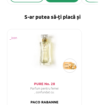
S-ar putea să-ți placă și
PURE No. 28
Parfum pentru femei
, confundat cu:
PACO RABANNE