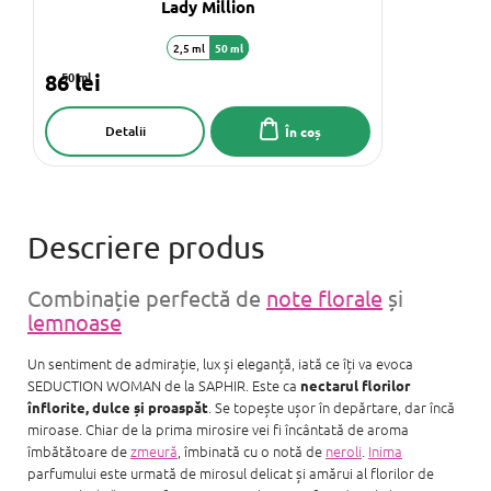
Lady Million
2,5 ml
50 ml
86 lei
50 ml
Detalii
În coș
Combinație perfectă de
note florale
și
lemnoase
Un sentiment de admirație, lux și eleganță, iată ce îți va evoca
SEDUCTION WOMAN de la SAPHIR. Este ca
nectarul florilor
. Se topește ușor în depărtare, dar încă
înflorite, dulce și proaspăt
miroase. Chiar de la prima mirosire vei fi încântată de aroma
îmbătătoare de
zmeură
, îmbinată cu o notă de
neroli
.
Inima
parfumului este urmată de mirosul delicat și amărui al florilor de