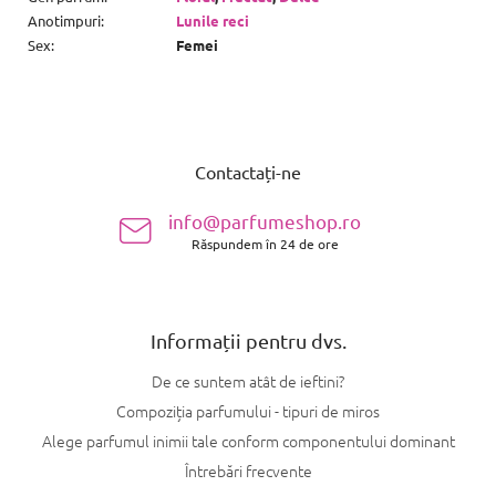
Anotimpuri
:
Lunile reci
Sex
:
Femei
S
u
Contactați-ne
b
s
info@parfumeshop.ro
o
Răspundem în 24 de ore
l
Informații pentru dvs.
De ce suntem atât de ieftini?
Compoziția parfumului - tipuri de miros
Alege parfumul inimii tale conform componentului dominant
Întrebări frecvente