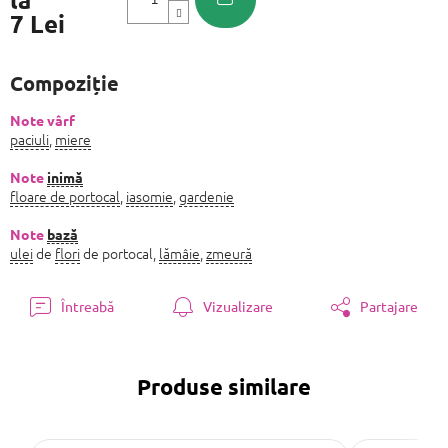
7 Lei
Evaluare
preţ:
Compoziție
Note vârf
paciuli
,
miere
Note
inimă
floare de portocal
,
iasomie
,
gardenie
Note
bază
ulei
de
flori
de portocal,
lămâie
,
zmeură
Întreabă
Vizualizare
Partajare
Produse similare