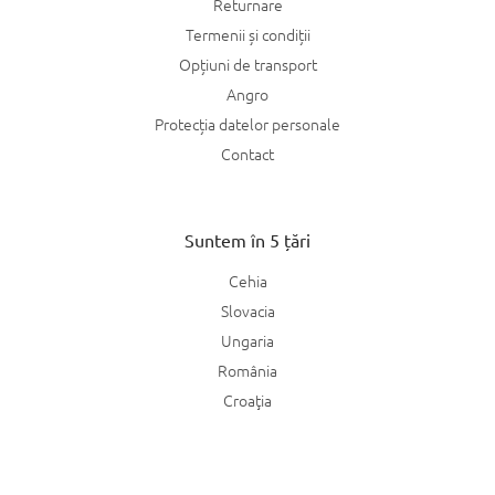
Returnare
Termenii și condiții
Opțiuni de transport
Angro
Protecția datelor personale
Contact
Suntem în 5 țări
Cehia
Slovacia
Ungaria
România
Croaţia