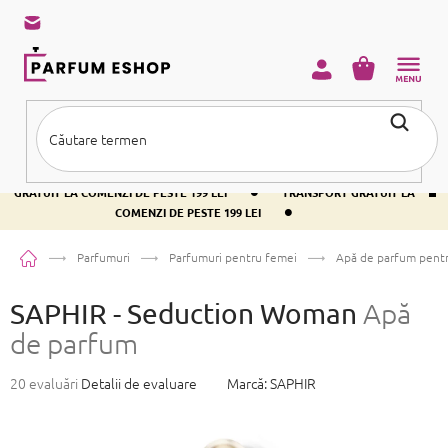
Treci
la
conținut
COŞ
DE
CUMPĂRĂ
•
TRANSPORT GRATUIT LA COMENZI DE PESTE 199 LEI
TRANSPORT
•
GRATUIT LA COMENZI DE PESTE 199 LEI
TRANSPORT GRATUIT LA
•
COMENZI DE PESTE 199 LEI
Acasă
Parfumuri
Parfumuri pentru femei
Apă de parfum pent
SAPHIR - Seduction Woman
Apă
de parfum
Evaluarea
20 evaluări
Detalii de evaluare
Marcă:
SAPHIR
medie
a
produsului