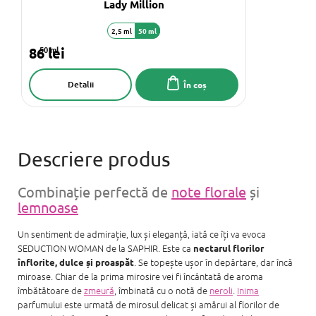
Lady Million
2,5 ml
50 ml
86 lei
50 ml
Detalii
În coș
Combinație perfectă de
note florale
și
lemnoase
Un sentiment de admirație, lux și eleganță, iată ce îți va evoca
SEDUCTION WOMAN de la SAPHIR. Este ca
nectarul florilor
. Se topește ușor în depărtare, dar încă
înflorite, dulce și proaspăt
miroase. Chiar de la prima mirosire vei fi încântată de aroma
îmbătătoare de
zmeură
, îmbinată cu o notă de
neroli
.
Inima
parfumului este urmată de mirosul delicat și amărui al florilor de