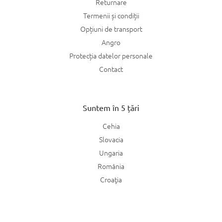
Returnare
Termenii și condiții
Opțiuni de transport
Angro
Protecția datelor personale
Contact
Suntem în 5 țări
Cehia
Slovacia
Ungaria
România
Croaţia