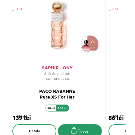
SAPHIR - ONY
Apă de parfum
, confundat cu:
PACO RABANNE
Pure XS For Her
30 ml
200 ml
139 lei
200 ml
86 lei
50 ml
Detalii
Detali
În coș