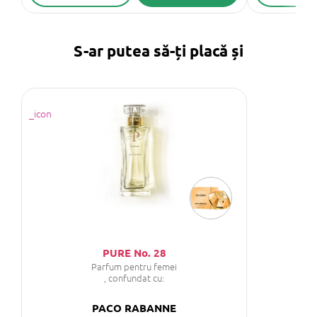
S-ar putea să-ți placă și
PURE No. 28
Parfum pentru femei
, confundat cu:
PACO RABANNE