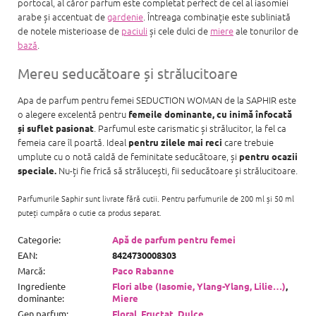
portocal, al căror parfum este completat perfect de cel al iasomiei
arabe și accentuat de
gardenie
. Întreaga combinație este subliniată
de notele misterioase de
paciuli
și cele dulci de
miere
ale tonurilor de
bază
.
Mereu seducătoare și strălucitoare
Apa de parfum pentru femei SEDUCTION WOMAN de la SAPHIR este
o alegere excelentă pentru
femeile dominante, cu inimă înfocată
. Parfumul este carismatic și strălucitor, la fel ca
și suflet pasionat
femeia care îl poartă. Ideal
care trebuie
pentru zilele mai reci
umplute cu o notă caldă de feminitate seducătoare, și
pentru ocazii
Nu-ți fie frică să strălucești, fii seducătoare și strălucitoare.
speciale.
Parfumurile Saphir sunt livrate fără cutii. Pentru parfumurile de 200 ml și 50 ml
puteți cumpăra o cutie ca produs separat.
Categorie
:
Apă de parfum pentru femei
EAN
:
8424730008303
Marcă
:
Paco Rabanne
Ingrediente
Flori albe (Iasomie, Ylang-Ylang, Lilie…)
,
dominante
:
Miere
Gen parfum
:
Floral
,
Fructat
,
Dulce