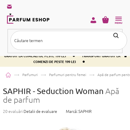
Treci
la
conținut
COŞ
DE
CUMPĂRĂ
•
TRANSPORT GRATUIT LA COMENZI DE PESTE 199 LEI
TRANSPORT
•
GRATUIT LA COMENZI DE PESTE 199 LEI
TRANSPORT GRATUIT LA
•
COMENZI DE PESTE 199 LEI
Acasă
Parfumuri
Parfumuri pentru femei
Apă de parfum pent
SAPHIR - Seduction Woman
Apă
de parfum
Evaluarea
20 evaluări
Detalii de evaluare
Marcă:
SAPHIR
medie
a
produsului