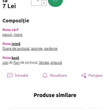
7 Lei
Evaluare
preţ:
Compoziție
Note vârf
paciuli
,
miere
Note
inimă
floare de portocal
,
iasomie
,
gardenie
Note
bază
ulei
de
flori
de portocal,
lămâie
,
zmeură
Întreabă
Vizualizare
Partajare
Produse similare