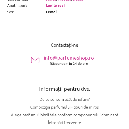
Anotimpuri
:
Lunile reci
Sex
:
Femei
S
u
Contactați-ne
b
s
info@parfumeshop.ro
o
Răspundem în 24 de ore
l
Informații pentru dvs.
De ce suntem atât de ieftini?
Compoziția parfumului - tipuri de miros
Alege parfumul inimii tale conform componentului dominant
Întrebări frecvente