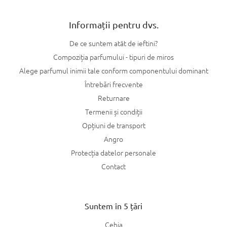
Informații pentru dvs.
De ce suntem atât de ieftini?
Compoziția parfumului - tipuri de miros
Alege parfumul inimii tale conform componentului dominant
Întrebări frecvente
Returnare
Termenii și condiții
Opțiuni de transport
Angro
Protecția datelor personale
Contact
Suntem în 5 țări
Cehia