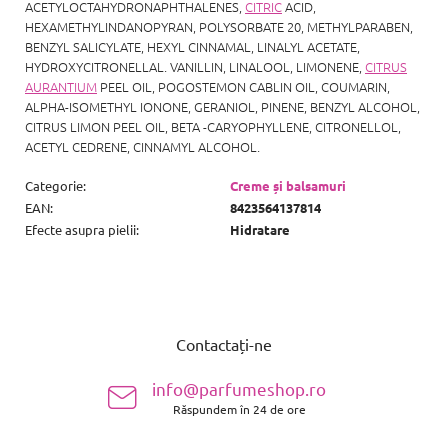
ACETYLOCTAHYDRONAPHTHALENES,
CITRIC
ACID,
HEXAMETHYLINDANOPYRAN, POLYSORBATE 20, METHYLPARABEN,
BENZYL SALICYLATE, HEXYL CINNAMAL, LINALYL ACETATE,
HYDROXYCITRONELLAL. VANILLIN, LINALOOL, LIMONENE,
CITRUS
AURANTIUM
PEEL OIL, POGOSTEMON CABLIN OIL, COUMARIN,
ALPHA-ISOMETHYL IONONE, GERANIOL, PINENE, BENZYL ALCOHOL,
CITRUS LIMON PEEL OIL, BETA -CARYOPHYLLENE, CITRONELLOL,
ACETYL CEDRENE, CINNAMYL ALCOHOL.
Categorie
:
Creme și balsamuri
EAN
:
8423564137814
Efecte asupra pielii
:
Hidratare
S
u
Contactați-ne
b
s
info@parfumeshop.ro
o
Răspundem în 24 de ore
l