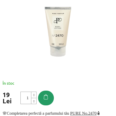
este
0,0
din
5
stele.
În stoc
19
Lei
Evaluare
preţ:
🌸Completarea perfectă a parfumului tău
PURE No.2470
🧴