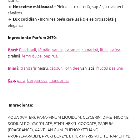
iconic.
🔹
Pielea este netedă, suplă și cu aspect
Netezime mătăsoasă -
sănătos.
🔹
Îngrijirea pielii care lasă pielea proaspătă și
Lux cotidian -
elegantă.
Ingrediente Parfum 2470:
Patchouli
,
tămâie
,
vanilie
,
caramel
,
cumarină
,
litchi
,
cafea
,
Bază
:
pralină,
lemn dulce
,
papirus
.
trandafir
negru,
căpșuni
,
orhidee
vanilată,
fructul pasiunii
Inimă
:
pară
,
bergamotă
,
mandarină
Cap
:
Ingrediente:
AQUA (WATER). PARAFFINUM LIQUIDUM, GLYCERIN, DIMETHICONE,
SODIUM POLYACRYLATE, ETHYLHEXYL COCOATE, PARFUM
(FRAGRANCE), XANTHAN GUM. PHENOXYETHANOL,
PROPYLPARABEN, PPG-3 BENZYL ETHER MYRISTATE, TETRAMETHYL