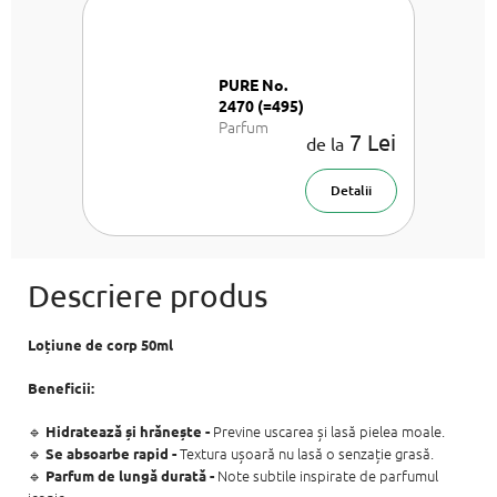
PURE No.
2470 (=495)
Parfum
7 Lei
de la
pentru
femei
Detalii
Loțiune de corp 50ml
Beneficii:
🔹
Previne uscarea și lasă pielea moale.
Hidratează și hrănește
-
🔹
Textura ușoară nu lasă o senzație grasă.
Se absoarbe rapid
-
🔹
Note subtile inspirate de parfumul
Parfum de lungă durată -