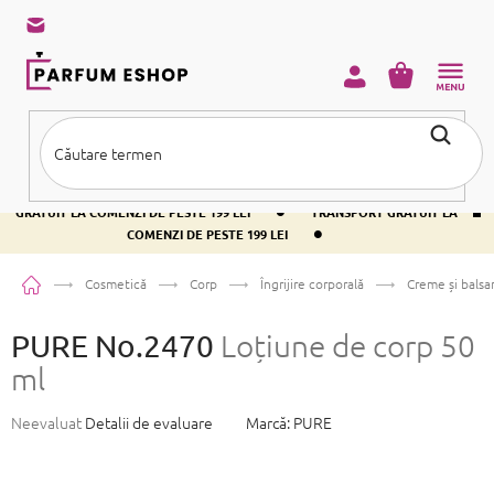
Treci
la
conținut
COŞ
DE
CUMPĂRĂ
•
TRANSPORT GRATUIT LA COMENZI DE PESTE 199 LEI
TRANSPORT
•
GRATUIT LA COMENZI DE PESTE 199 LEI
TRANSPORT GRATUIT LA
•
COMENZI DE PESTE 199 LEI
Acasă
Cosmetică
Corp
Îngrijire corporală
Creme și balsa
PURE No.2470
Loțiune de corp 50
ml
Evaluarea
Neevaluat
Detalii de evaluare
Marcă:
PURE
medie
a
produsului